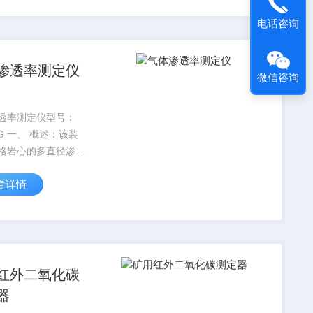
样品前处理的需要。
电话咨询
渗透率测定仪
微信咨询
透率测定仪型号：
6G 一、 概述：该装
格岩心的多直径渗透
，具有如下特点：
看详情
测试范围宽。2、 仪器
符合SY/T5336-
标准。3、 可测量多种
心的渗...
红外二氧化碳
器