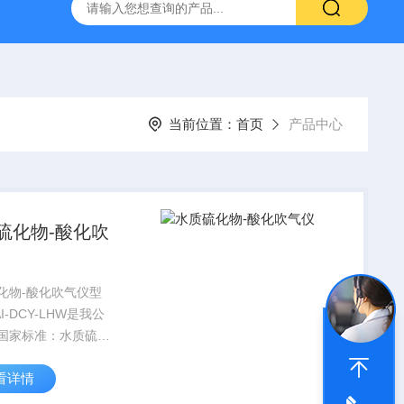
置
CS-300轨道式摇床
JKG-203新型冷原子吸收测汞仪
当前位置：
首页
产品中心
硫化物-酸化吹
化物-酸化吹气仪型
I-DCY-LHW是我公
国家标准：水质硫化
定--亚甲基蓝分光光
看详情
碘量法）GB T
9-1996标准开发生产