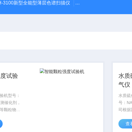
H-3100新型全能型薄层色谱扫描仪
DGJ-03电工技术实验装
强度试验
水质
气仪
验机型号：
水质硫
以检测催化剂，
号：NA
等颗粒物品
司根据
机是采用电
物的测
查
心，具有高
度法（
。能准确无
1648