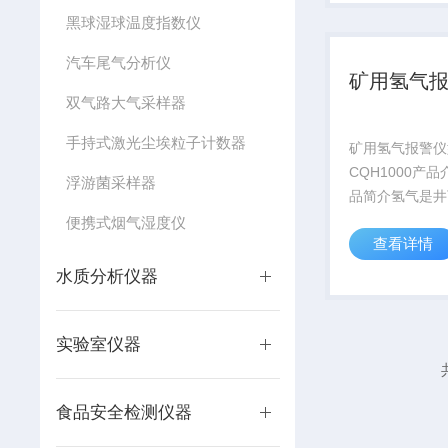
器和蓄电池充电
黑球湿球温度指数仪
井发生火灾和爆
会...
汽车尾气分析仪
矿用氢气
双气路大气采样器
手持式激光尘埃粒子计数器
矿用氢气报警仪
CQH1000产
浮游菌采样器
品简介氢气是井
害气体检测仪。
便携式烟气湿度仪
查看详情
浓度达到4%~7
炸危险。井下氢
水质分析仪器
源是变压器和蓄
此外，矿井发生
事故...
实验室仪器
食品安全检测仪器