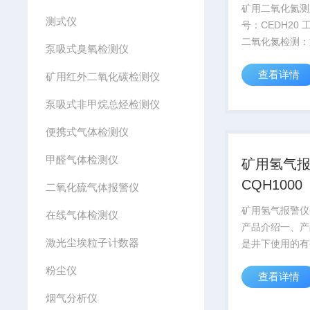
矿用二氧化氮测
测式仪
号：CEDH20 
二氧化氮检测：
泵吸式臭氧检测仪
电化学二氧化氮
查看详情
电讯号的转换元
矿用红外二氧化碳检测仪
号经 AD 变 换器、单片机处
泵吸式非甲烷总烃检测仪
理后驱动数码管
值，当二氧化氮的
便携式气体检测仪
甲醛气体检测仪
矿用氢气
CQH1000
二氧化硫气体报警仪
矿用氢气报警仪C
在线气体检测仪
产品介绍一、产
激光尘埃粒子计数器
是井下使用的有
仪。空气中氢气
粉尘仪
查看详情
4%~74%时具
井下氢气的主要
烟气分析仪