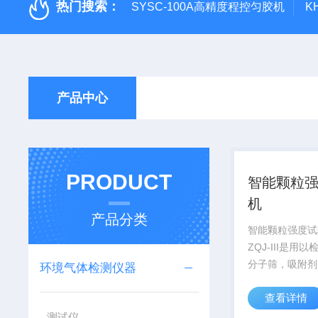
热门搜索：
SYSC-100A高精度程控匀胶机
K
产品中心
PRODUCT
智能颗粒
机
产品分类
智能颗粒强度试
ZQJ-III是用
分子筛，吸附剂
环境气体检测仪器
的抗压碎度。该
查看详情
脑芯片为控制核
速数据处理功能
测试仪