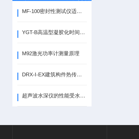
MF-100密封性测试仪适用范围
YGT-B高温型凝胶化时间测试仪技术规格
M92激光功率计测量原理
DRX-I-EX建筑构件热传递实验分析仪 工作原理与执行标准
超声波水深仪的性能受水温、盐度、水压等多因素的影响