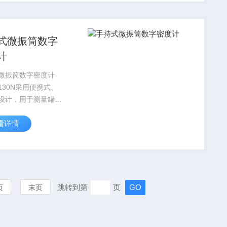
式微振筒数字
计
微振筒数字密度计
130N采用便携式、
设计，用于测量罐内
温度和密度（浓
看详情
测量完毕后数据自动
便携设计，操作简
带方便.
跳转到第
页
页
末页