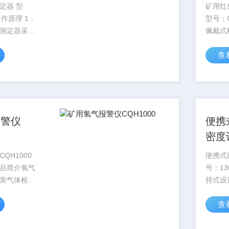
定器 型
矿用红
工作原理 1．
型号：CR
测定器采用
佩戴式
元件做为－
体的仪
查
件，该电讯
外二氧
路设计
显示相应数
智能化
含...
报警仪
便携
密度
QH1000
便携式
品简介氢气
号：1
害气体检测
持式设
浓度达到
体的温
查
有爆炸危险。
测量完
来源是变压
便携设