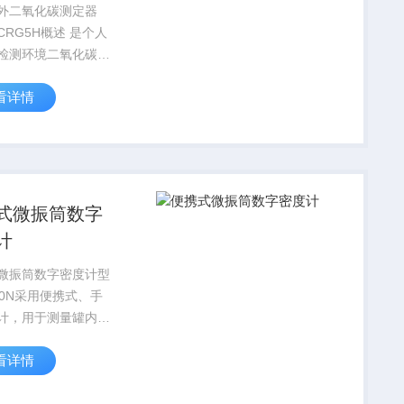
外二氧化碳测定器
G5H概述 是个人
检测环境二氧化碳气
表，采用低功耗载红
看详情
化碳传感器和模拟电
制造。采用单片微机
控制技术，能迅速、
式微振筒数字
计
微振筒数字密度计型
30N采用便携式、手
计，用于测量罐内液
度和密度（浓度），
看详情
毕后数据自动显示,
计，操作简单，携带