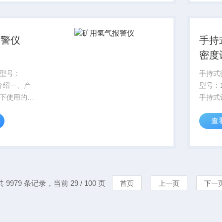
。此外，矿
方便.
炸事故中也
报警仪
手持
密度
型号：
手持式
品介绍一、产
型号：
下使用的有
手持式
空气中氢气
液体的
查
4%时具有爆
度），
气的主要来
显示,
电池充电。
单，携
火灾和爆炸
共 9979 条记录，当前 29 / 100 页
首页
上一页
下一