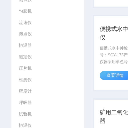
误地判断被测样
匀胶机
强度。
流速仪
便携式水
熔点仪
仪
恒温器
便携式水中砷检
号：SCY-17
测定仪
仪器采用单色冷
压片机
微电脑自动处理
查看详情
显示水样的砷浓
检测仪
于饮用水、地表
水、污水和工业
密度计
定。
呼吸器
矿用二氧
试验机
器
恒温仪