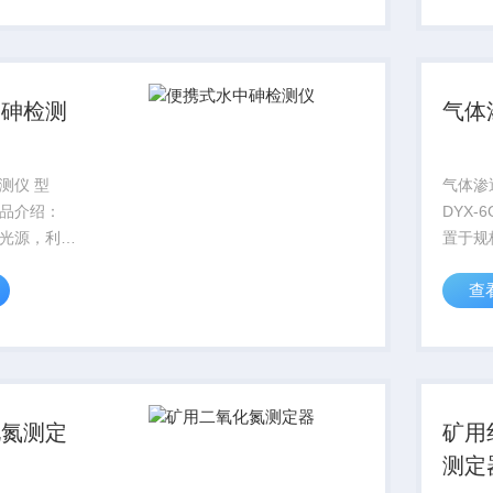
品的抗压碎
的。*
中砷检测
气体
测仪 型
气体渗
5产品介绍：
DYX-
光源，利用
置于规
数据，直接
率测试
查
度值。广泛
1、 
水、地面
测试过程
废水的测
1996
规格的岩
化氮测定
矿用
测定