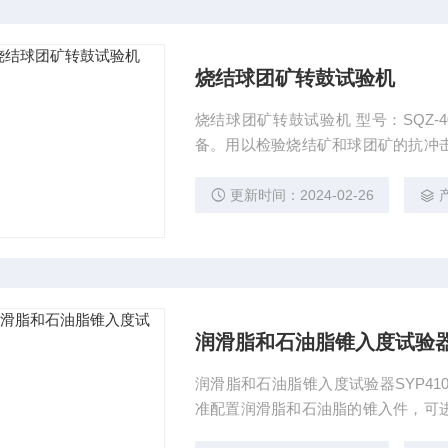
烧结球团矿转鼓试验机
烧结球团矿转鼓试验机 型号：SQZ-40 是测定烧结矿和球团矿转鼓指数和抗磨指数测定
备。用以检验烧结矿和球团矿的抗冲
机械强度。
更新时间：2024-02-26
润滑脂和石油脂锥入度试验器SY
润滑脂和石油脂锥入度试验器SYP4100-I 器按照GB/T269、ISO2137、ASTMD217、I
准配置润滑脂和石油脂的锥入件，可
细粒粉剂、胶体、冻体等的物质试验