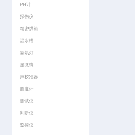
PH计
探伤仪
精密烘箱
温水槽
氢氘灯
显微镜
声校准器
照度计
测试仪
判断仪
监控仪