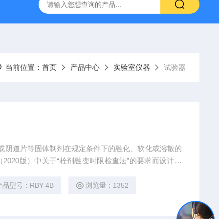
置
CS-300轨道式摇床
JKG-203新型冷原子吸收测汞仪
当前位置：
首页
产品中心
实验室仪器
试验器
栓剂或阴道片等固体制剂在规定条件下的融化、软化或溶散的
2020版）中关于“栓剂融变时限检查法”的要求而设计生
产品型号：RBY-4B
浏览量：1352