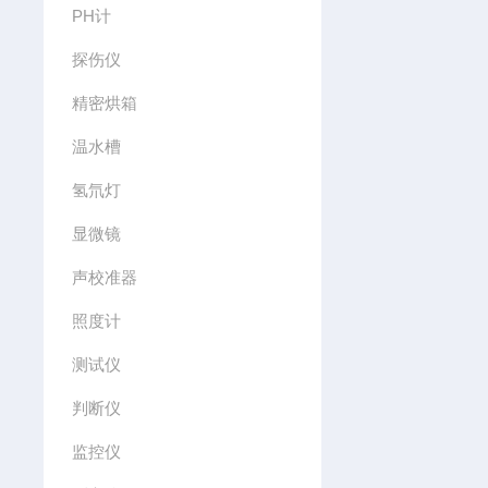
PH计
探伤仪
精密烘箱
温水槽
氢氘灯
显微镜
声校准器
照度计
测试仪
判断仪
监控仪