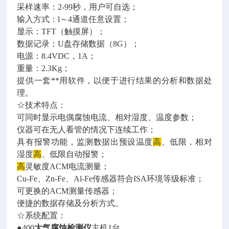
采样速率：2-99秒，用户可自选；
输入方式：l～4
通道任意设置；
显示：TFT（触摸屏）；
数据记录：U盘存储数据（8G）；
电源：8.4VDC，1A；
重量：2.3Kg；
提供一套**用软件，以便于进行结果的分析和数据处
理。
☆技术特点：
可同时显示电偶腐蚀电流、相对湿度、温度参数；
仪器可在无人看管的情况下连续工作；
具有报警功能，监测数据出预设温度
高
、低限，相对
湿度
高
、低限自动报警；
高
灵敏度ACM电流测量；
Cu-Fe、Zn-Fe、Al-Fe传感器符合ISA环境等级标准；
可更换的ACM测量传感器；
便捷的数据存储及分析方式。
☆系统配置：
●400
大气腐蚀检测仪
主机1台