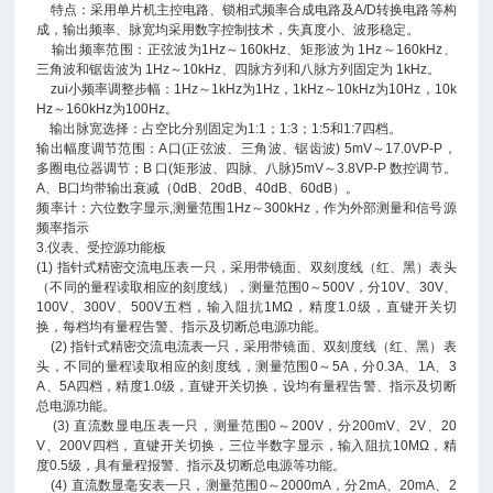
特点：采用单片机主控电路、锁相式频率合成电路及A/D转换电路等构
成，输出频率、脉宽均采用数字控制技术，失真度小、波形稳定。
输出频率范围：正弦波为1Hz～160kHz、矩形波为 1Hz～160kHz、
三角波和锯齿波为 1Hz～10kHz、四脉方列和八脉方列固定为 1kHz。
zui小频率调整步幅：1Hz～1kHz为1Hz，1kHz～10kHz为10Hz，10k
Hz～160kHz为100Hz。
输出脉宽选择：占空比分别固定为1:1；1:3；1:5和1:7四档。
输出幅度调节范围：A口(正弦波、三角波、锯齿波) 5mV～17.0VP-P，
多圈电位器调节；B 口(矩形波、四脉、八脉)5mV～3.8VP-P 数控调节。
A、B口均带输出衰减（0dB、20dB、40dB、60dB）。
频率计：六位数字显示,测量范围1Hz～300kHz，作为外部测量和信号源
频率指示
3.仪表、受控源功能板
(1) 指针式精密交流电压表一只，采用带镜面、双刻度线（红、黑）表头
（不同的量程读取相应的刻度线），测量范围0～500V，分10V、30V、
100V、300V、500V五档，输入阻抗1MΩ，精度1.0级，直键开关切
换，每档均有量程告警、指示及切断总电源功能。
(2) 指针式精密交流电流表一只，采用带镜面、双刻度线（红、黑）表
头，不同的量程读取相应的刻度线，测量范围0～5A，分0.3A、1A、3
A、5A四档，精度1.0级，直键开关切换，设均有量程告警、指示及切断
总电源功能。
(3) 直流数显电压表一只，测量范围0～200V，分200mV、2V、20
V、200V四档，直键开关切换，三位半数字显示，输入阻抗10MΩ，精
度0.5级，具有量程报警、指示及切断总电源等功能。
(4) 直流数显毫安表一只，测量范围0～2000mA，分2mA、20mA、2