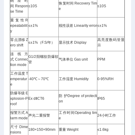
响应时
恢复时间 Recovery Tim
间 Respon
≤10S
≤10S
e
se Time
重 复 性 R
epeatabilit
≤±1%
线性误差 Linearity error
≤±1%
y
零点漂移 Z
高亮度数码管显
≤±1%（F.S/年）
显示技术 Display
ero shift
示
连线方
G1/2阳螺纹防爆软
式 Connec
气体单位 Gas unit
PPM
管
tion mode
工作温度 T
emperatur
-40℃～70℃
工作湿度 Humidity
0-95%RH
e
防爆等级 E
防 护Degree of protecti
xplosion-P
Ex dⅡCT6
IP65
on
roof
报警方式 A
工作时间Operating tim
声光二重报警
24小时工作
larm mode
e
尺寸 Dime
180×150×90mm
重量 Weight
≤1.6kg
nsions