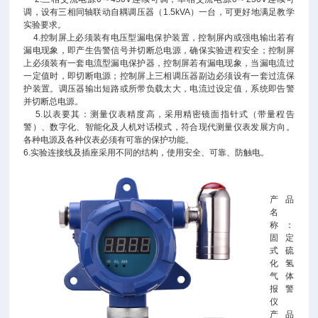
调，设有三相同轴联动自耦调压器（1.5kVA）一台，可更好地满足教学
实验要求。
4.控制屏上必须装有电压型漏电保护装置，控制屏内或强电输出若有
漏电现象，即产生告警信号并切断总电源，确保实验进程安全；控制屏
上必须装有一套电流型漏电保护器，控制屏若有漏电现象，当漏电流过
一定值时，即切断电源；控制屏上三相调压器副边必须设有一套过流保
护装置。调压器输出短路或所带负载太大，电流过设定值，系统即告警
并切断总电源。
5.以表要其：测量仪表精度高，采用精密镜面指针式（带量程告
警）、数字化、智能化及人机对话模式，符合现代测量仪表发展方向。
各种电源及各种仪表必须有可靠的保护功能。
6.实验连接线及插座采用不同的结构，使用安全、可靠、防触电。
产品
名
称：
固定
式硫
化氢
气体
报警
仪
产品