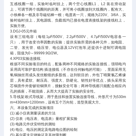
互感线圈一组，实验时临时挂上，两个空心线圈L1 、L2 装在滑动架
上，可调节两个线圈间的距离，并可将小线圈放到大线圈内，配有大、
小铁棒各一根及非导磁铝棒一根；电度表一只，规格为220V、3/6A，实
验时临时挂上，其电源线、负载线均已接在电度表接线架的接线柱上，
实验方便。
3.DGJ-05元件箱
设有三组电容（每组1μF/500V、2.2μF/500V 、4.7μF/500V电容各一
只），用于改变功率因数的实验；提供实验所需的各种元件，如电阻、
二管、发光管、稳压管、电位器及12V灯泡等,还提供十进制可调电阻
箱，阻值为0～99999.9Ω/2W。
4.XP03实验连接线:
根据不同实验项目的特点，配备两种不同规格的实验连接线，强弱电均
采用高可靠护套结构 插连接线（不存在任何触电的可能），里面采用无
氧铜抽丝而成头发丝般细的多股线，达到软目的，外包丁晴聚氯乙烯缘
层，具有柔软、耐压高、强度大、防硬化、韧性好等优点，插头采用实
芯铜质件外套铍轻铜弹片，接触安全可靠；两种导线都只能配合相应内
孔的插座，不能混插，从而大大提高了实验的安全性。
5.导线架:欧式导线架，用于悬挂和放置实验连接导线，外形尺寸为530m
m×430mm×1200mm，设有五个万向轮，造型美观大方。
六、本设备完成的实验项目
(1) 减小仪表测量误差的方法
(2) 仪表（电压表、电流表）量程扩展实验
(3) 电路元件伏安特性的测绘
(4) 电位、电压的测定及电路电位图的绘制
(5) 基尔霍夫定律验证及其故障判断