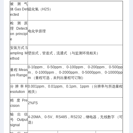
被测气
体 Gas Det
硫化氢（H2S）
ected
检测原
理 Detecti
电化学原理
on principl
e
安装方式 S
ampling M
壁挂式，管道式，流通式 （与监测环境相关）
ethod
0-10ppm、0-50ppm、0-100ppm、0-200ppm、0-500pp
量程 Meas
m、0-1000ppm 、0-2000ppm、0-5000ppm、0-10000pp
ure Range
m （量程可选，未列出量程可订制）
分 辨 率 R
0.001ppm、0.01ppm、0.1pm、1ppm （分辨率与所选量程
esolution
相关）
精 度 Pre
2%FS
cision
输出信
4-20MA、0-5V、RS485，RS232，继电器，无线数字 （可
号 Output
选）
signal