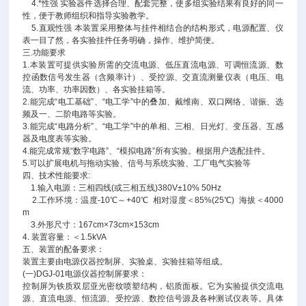
4.*性强 实验器件选择合理、配套完整，使多组实验结果有良好的同一
性，便于教师组织和指导实验教学。
5.直观性强 本装置采用整体与挂件相结合的结构形式，电源配置、仪
表一目了然，各实验挂件任务明确，操作、维护简便。
三.功能要求
1.本装置可提供实验所需的交流电源、低压直流电源、可调恒流源、数
控函数信号发生器（含频率计）、受控源、交直流测量仪表（电压、电
流、功率、功率因数）、各实验挂箱等。
2.能完成“电工基础”、“电工学”中的叠加、戴维南、双口网络、谐振、选
频及一、二阶电路等实验。
3.能完成“电路分析”、“电工学”中的单相、三相、日光灯、变压器、互感
器及电度表等实验。
4.能完成常规“数字电路”、“模拟电路”所有实验。根据用户选配挂件。
5.可以扩展电机与拖动实验、信号与系统实验、工厂电气实验等
四、技术性能要求:
1.输入电源：三相四线(或三相五线)380V±10% 50Hz
2.工作环境：温度-10℃～+40℃ 相对湿度＜85%(25℃) 海拔＜4000
m
3.外形尺寸：167cm×73cm×153cm
4. 装置容量：＜1.5kVA
五、装置的配备要求：
装置主要由电源仪器控制屏、实验桌、实验挂箱等组成。
(一)DGJ-01电源仪器控制屏要求：
控制屏为铁质双层亚光密纹喷塑结构，铝质面板。它为实验提供交流电
源、直流电源、恒流源、受控源、数控信号源及各种测试仪表等。具体