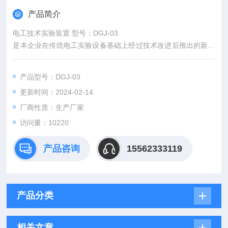
产品简介
电工技术实验装置 型号：DGJ-03
是本企业在传统电工实验设备基础上经过技术改进后推出的新型
实验装置，它综合了目前我国大学本科、专科、中专及职校“电路
分析"、“电工基础"、“电工学"、“数字电路"、“模拟电路"等课程实
产品型号：DGJ-03
验大纲的要求，特别于高等院校现有实验设备的更新改造，它为
更新时间：2024-02-14
中专、职校等新建或扩建实验室，迅速电类系列开设实验课提供
了理想的实验设备。
厂商性质：生产厂家
访问量：10220
产品咨询
15562333119
产品分类
相关文章