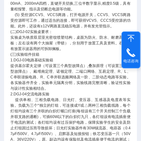
00mA、2000mA四档，直键开关切换,三位半数字显示,精度0.5级，具有
量程报警、指示及切断总电源等功能。
(5) 受控源CCVS、VCCS两路，打开电源开关，CCVS、VCCS两路
受控源即可工作，通过适当的连接，即可获得VCVS、CCCS受控源的功
能。此外，还设有±12V两路直流稳压电源，并有发光管指示。
(二)DGJ-02实验桌要求：
实验桌为铁质双层亚光密纹喷塑结构，桌面为防火、防水、耐磨高密度
板；左右设有两个大抽屉（带锁），分别用于放置工具及资料。右边设
有放置示波器用的可拆卸搁板。
(三)实验组件挂箱
1.DGJ-03电路基础实验箱
电话咨询
提供基尔霍夫定律（可设置三个典型故障点）,叠加原理（可设置三个典
型故障点）、戴维南定理、诺顿定理、二端口网络、互易定理、R、L、
C串联谐振电路、R、C串并联选频网络及一阶、二阶动态电路等实验。
各实验器件齐全，实验单元隔离分明，实验线路完整清晰，验证性实验
与设计性实验相结合。
2.DGJ-04交流电路实验
提供单相、三相负载电路、日光灯、变压器、互感器及电度表等实
验。负载为三个*独立的灯组，可连接成Y或△两种三相负载线路，每个
灯组均设有三个并联的白炽灯螺口灯座(每组设有三个开关控制三个负载
并联支路的通断)，可插60W以下的白炽灯九只，各灯组设有电流插座便
于电流的测试；各灯组均设有过压保护电路，保障实验学生的安全及防
止灯组因过压而导致损坏；日光灯实验器件有30W镇流器、电容器（0.4
7μF/500V、4.7μF/500V）、启辉器及短接按钮；铁芯变压器一只（50V
A、36V/220V），原、副边均设有保险丝及电流插座便于电流的测试；