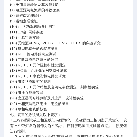
(6) 叠加原理验证及其故障判断
(7) 电压源与电流源的等效变换
(8) 戴维南定理验证
(9) 诺顿定理验证
(10) zui大功率传输条件测定
(11) 二端口网络实验
(12) 互易定理实验
(13) 受控源VCVS、VCCS、CCVS、CCCS 的实验研究
(14) 典型电信号的观察与测量
(15) RC一阶电路的响应测试
(16) 二阶动态电路响应的研究
(17) R、L、C元件阻抗特性的测定
(18) RC串、并联选频网络特性测试
(19) R、L、C串联谐振电路的研究
(20) 电路状态轨迹的观测
(21) R、L、C元件特性及交流电参数测定—判断性实验
(22) 电压互感器实验
(23) 变压器同名端判断及其应用—设计性实验
(24) 三相交流电路电压、电流的测量
(25) 单相电度表的校验
七、装置的必须满足以下要求：
1.三相四线制(或三相五线制)电源输入，总电源由三相钥匙开关控制，设
有三相带灯熔断器作为断相指示。控制屏电源由接触器通过启、停按钮
进行控制。
2.三相交流电源0～450V连续可调，单相交流电源0～250V连续可