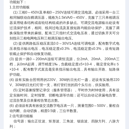
功能如下：
1.主控功能板
(1) 三相0～450V及单相0～250V连续可调交流电源。必须采用一台三
相同轴联动自耦调压器，规格为1.5kVA/0～450V，克服了三只单相调压
器采用链条结构或齿轮结构组成的许多缺点。可调交流电源输出处设有
过流保护技术，相间、线间过电流及直接短路均能自动保护，克服了调
换保险丝带来的麻烦。配有三只指针式交流电压表，通过切换开关可分
别指示三相电网电压和三相调压输出电压。
(2) 提供两路低压稳压直流0.0～30V/1A连续可调电源，配有数字式电
压表指示输出电压，电压稳定度≤0.3%，电流稳定度≤0.3%，设有短路
软截止保护和自动恢复功能。
(3) 提供一路0～200mA连续可调恒流源，分2mA、20mA、200mA三
档，从0mA起调，调节精度1‰，负载稳定度≤5×10-4 ，额定变化率≤５
×10-4 ，配有数字式直流毫安表指示输出电流，具有输出开路、短路保
护功能。
(4) 设有实验台照明用的220V、30W的日光灯一盏，还设有实验用220
V、30W的日光灯灯管一支，将灯管灯丝的四个头引出，供实验用。
(5) 定时器兼报警记录仪（服务管理器），平时作为时钟使用，具有设
定实验时间、定时报警、切断电源等功能；还可以自动记录漏电告警、
过流告警及仪表量程告警总次数。
(6) 必须设有真有效值交流数字电压表一只，测量范围0～500V，量程自
动判断、自动切换，精度0.5级，三位半数显。
2.信号源功能板
信号源：输出正弦波、矩形波、三角波、锯齿波、四脉方列、八脉方
列；