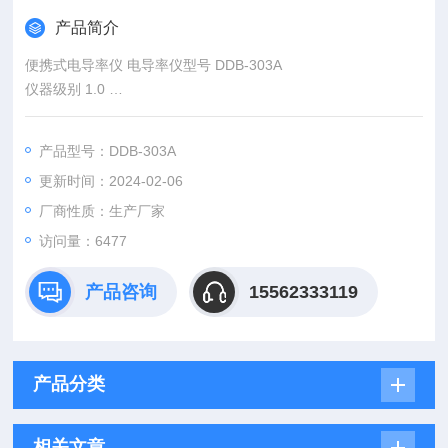
产品简介
便携式电导率仪 电导率仪型号 DDB-303A
仪器级别 1.0
测量参数 电导率
测量范围 电导率 0.00μS/cm~100mS/cm（四档量程）
产品型号：DDB-303A
基本误差 （±0.7%F.S）/3h
更新时间：2024-02-06
稳定性 ±1.0%F.S
厂商性质：生产厂家
访问量：6477
产品咨询
15562333119
产品分类
相关文章