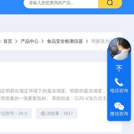
置
CS-300轨道式摇床
JKG-203新型冷原子吸收测汞仪
：
首页
产品中心
食品安全检测仪器
明胶冻力仪
电话咨询
标。 系统组成：◎JS-V冻力仪主机
 ◎HW-Ⅲ精密恒温监控冷水箱1台 ◎ZL-Ⅲ高效制冷机1台
微信咨询
产品型号：JS-V
浏览量：3817