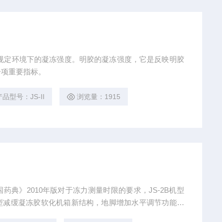
规定环境下的凝冻强度。明胶的凝冻强度，它是反映明胶
一项重要指标。
产品型号：JS-II
浏览量：1915
药典》2010年版对于冻力测量时限的要求，JS-2B机型
新型减缓凝冻胶软化机箱新结构，地脚增加水平调节功能，
引起的测量误差。 ▋高亮数码管显示，简约、实用、高