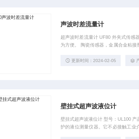
声波时差流量计
超声波时差流量计 UF80 外夹式传
为方便。 陶瓷传感器，金属合金粘接
腐蚀性液体测量，具有*的*性。以该
该技术为国外*。
更新时间：2024-02-05
壁挂式超声波液位计
壁挂式超声波液位计 型号：UL100 产品描述 是一种非接触式、高可靠性、高性
护的液位测量仪器。它不必接触工业
艺，以性能可靠、安装方便和价格合