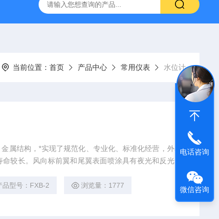
置
CS-300轨道式摇床
JKG-203新型冷原子吸收测汞仪
当前位置：
首页
产品中心
常用仪表
水位计
电话咨询
寿命较长。风向标前翼和尾翼表面喷涂具有夜光和反光功
见光源,夜间发光；反光功能反射直射光，当光源直接照
产品型号：FXB-2
浏览量：1777
微信咨询