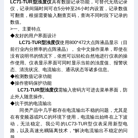
LC71-TUR型浊度仪
具有数据记录功能，可替代无纸记录
仪，记录间隔时间可在5分钟至24小时内设置，记录数值
可翻查，根据需要输入翻查页码，查询不同时段下记录的
数值。
>一、主要特点
◆友好的用户界面设计
LC71-TUR型浊度仪
使用800*472大点阵液晶显示（目
前行业内分辨率的点阵液晶）， 全中文操作菜单，即使在
没有说明书的情况下，依然可以轻松自然地进行仪表的操
作使用。仪表显示界面可同时显示当前的浊度值、报警状
态、清洗状况、电流输出、通讯状态等诸多信息。
◆检测数值记录功能
◆操作密码保护功能
LC71-TUR型浊度仪
需输入密码方可进去菜单界面，防
止外人随意操作。
◆抗干扰的电流输出
同类产品中几乎都存在电流输出不稳的问题，尤其是
在有变频器或PLC的环境下使用，电流输出始终在上下波
动，无法稳定。我公司的LC73-TUR型仪表采用新型电
路，以及高速光耦隔离技术，*解决电流输出不稳定的问
题。