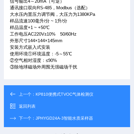
信号输出4～20mA（可逆）
通讯接口双向RS-485，Modbus（选配）
大水压内置压力调节阀，大压力为1380KPa
样品流速100毫升/分 ~ 1升/分
样品温度+1 ~ +50℃
工作电压AC220V±10% 50/60Hz
外形尺寸144×144×145mm
安装方式嵌入式安装
使用环境①环境温度：-5～55℃
②空气相对湿度：≤90%
③除地球磁场外周围无强磁场干扰
上一个：
KP810便携式TVOC气体检测仪
返回列表
下一个：
JPHYGD24A-3智能水质采样器