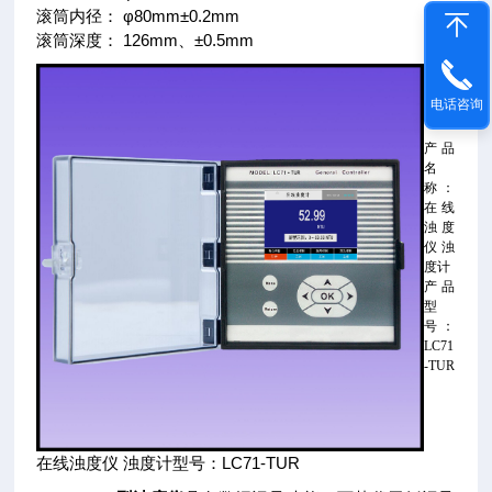
滚筒内径： φ80mm±0.2mm
滚筒深度： 126mm、±0.5mm
电话咨询
产品
名
称：
在线
浊度
仪 浊
度计
产品
型
号：
LC71
-TUR
在线浊度仪 浊度计型号：LC71-TUR