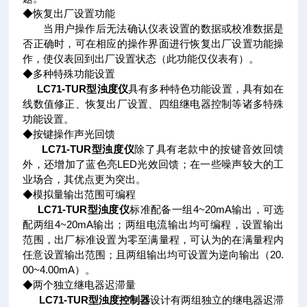
◆恢复出厂设置功能
当用户操作后无法确认仪表设置的数据或校准数据是
否正确时，可在相应的操作界面进行恢复出厂设置功能操
作，使仪表回到出厂设置状态（此功能仅仪表有）。
◆多种特殊功能设置
LC71-TUR型浊度仪
具有多种特色功能设置，具有如在
线数值修正、恢复出厂设置、四组继电器控制等诸多特殊
功能设置。
◆按键操作声光回馈
LC71-TUR型浊度仪
除了具有老款中的按键音效回馈
外，还增加了蓝色亮LED光效回馈；在一些噪声较大的工
业场合，其优点更为突出。
◆模拟量输出范围可编程
LC71-TUR型浊度仪
标准配备一组4~20mA输出，可选
配两组4~20mA输出；两组电流输出均可编程，设置输出
范围，出厂标准设置为零至满量程，可认为的在满量程内
任意设置输出范围；且两组输出均可设置为逆向输出（20.
00~4.00mA）。
◆两个独立继电器迟滞量
LC71-TUR型浊度控制器
设计有两组独立的继电器迟滞