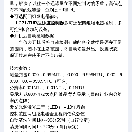
量，解决了以往一个迟滞量在不同控制时的矛盾，高低点
有不同的迟滞量，分别是Hd和Ld。
◆可选配四组继电器输出
LC71-TUR型浊度控制器
多可选配四组继电器控制，多
可控制6台加药设备。
◆开机后自动检测数据
当仪表开机后将自动检测存储的各个数据是否在正常
范围内，若不在正常范围，将自动恢复到出厂设置状态，
保证仪表在使用时不会出错。
技术参数：
测量范围0.000～0.999NTU、0.000～9.999NTU、0.00～9
9.99、0.0～999.9NTU（可选）
分辨率0.001NTU、0.01NTU、0.1NTU
显示方式800×472大点阵液晶背光显示（目前行业内分辨
率的点阵）
发光光源激光二管（LED） – 10年寿命
控制范围两组继电器全量程内任意数值
自动清洗时间1秒～99分59秒（自行设定）
清洗间隔时间1～720分（自行设定）