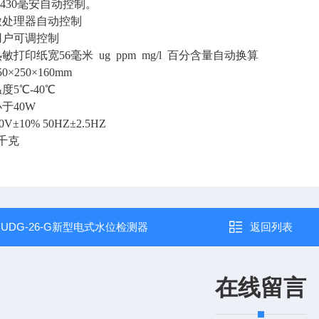
-430毫安自动控制。
微处理器自动控制
用户可调控制
打印纸宽56毫米 ug ppm mg/l 百分含量自动换算
×250×160mm
5℃-40℃
于40W
V±10% 50HZ±2.5HZ
5千克
：
UDG-26-G新型电式水位检测器
返回列表
在线留言