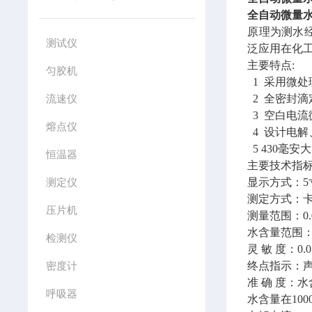
全自动微量
原理为测水经
测试仪
泛应用在化
主要特点:
匀胶机
1 采用微处
流速仪
2 全密封
3 空白电
熔点仪
4 设计电
5 430毫
恒温器
主要技术指标
测定仪
显示方式：5
测定方式：卡
压片机
测量范围：0.
水含量范围：0.
检测仪
灵 敏 度：0.
密度计
终点指示：声
准 确 度：水
呼吸器
水含量在100