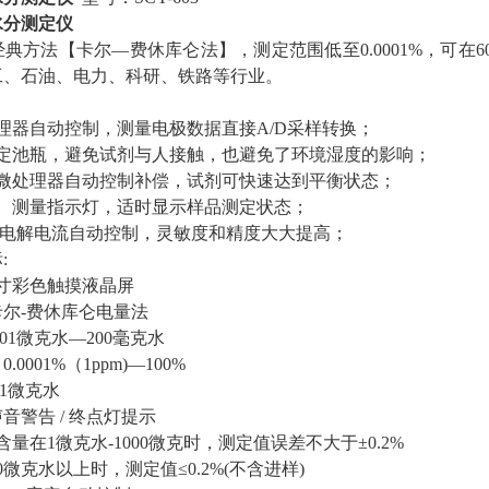
水分测定仪
典方法【卡尔—费休库仑法】，测定范围低至0.0001%，可
工、石油、电力、科研、铁路等行业。
理器自动控制，测量电极数据直接A/D采样转换；
滴定池瓶，避免试剂与人接触，也避免了环境湿度的影响；
流微处理器自动控制补偿，试剂可快速达到平衡状态；
解、测量指示灯，适时显示样品测定状态；
安大电解电流自动控制，灵敏度和精度大大提高；
:
寸彩色触摸液晶屏
尔-费休库仑电量法
01微克水—200毫克水
0001%（1ppm)—100%
01微克水
音警告 / 终点灯提示
含量在1微克水-1000微克时，测定值误差不大于±0.2%
0微克水以上时，测定值≤0.2%(不含进样)