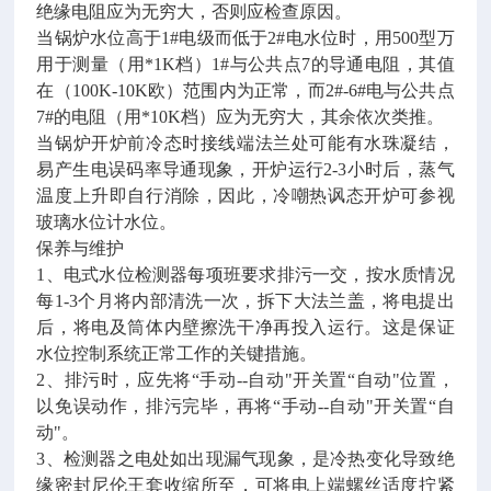
绝缘电阻应为无穷大，否则应检查原因。
当锅炉水位高于1#电级而低于2#电水位时，用500型万
用于测量（用*1K档）1#与公共点7的导通电阻，其值
在（100K-10K欧）范围内为正常，而2#-6#电与公共点
7#的电阻（用*10K档）应为无穷大，其余依次类推。
当锅炉开炉前冷态时接线端法兰处可能有水珠凝结，
易产生电误码率导通现象，开炉运行2-3小时后，蒸气
温度上升即自行消除，因此，冷嘲热讽态开炉可参视
玻璃水位计水位。
保养与维护
1、电式水位检测器每项班要求排污一交，按水质情况
每1-3个月将内部清洗一次，拆下大法兰盖，将电提出
后，将电及筒体内壁擦洗干净再投入运行。这是保证
水位控制系统正常工作的关键措施。
2、排污时，应先将“手动--自动"开关置“自动"位置，
以免误动作，排污完毕，再将“手动--自动"开关置“自
动"。
3、检测器之电处如出现漏气现象，是冷热变化导致绝
缘密封尼伦王套收缩所至，可将电上端螺丝适度拧紧