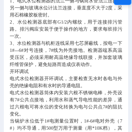
1、电式水位检测器的法兰一侧与锅筒水管法兰连接，
另一侧与玻璃水位计法兰连接，垂直度不大于2度，采
用石棉橡胶板密封。
2、水位检测器底部有G1/2内螺纹，用于连接排污管
路。排污阀应安装于便于操作的地方，要求每班排污
一次。
3、水位检测器与机柜连线采用七芯屏蔽线，按电一下
1#---6#对号连接，7#线为外壳接地。检测器端系高温
受压区，必须采用耐高温绝缘导线联接，并加套玻璃
纤维管保护，避免短路而造成仪表动作。
开环调试
电式水位检测器开环调试，主要检查无水时各电与外
壳的绝缘电阻和有水时的导通电阻。
电式水位检测器筒体内安装六根不锈钢电棒，外壳设
有7#公共点接地，利用水和蒸气导电性能的差异，通
过六根电可将水位的变化转换为电与公共点7#的阻抗
变化。
当锅炉水位低于1#电测量位置时，1#-6#电对外壳（7
#）均不导通，用500型万用于测量（用*10K档），其