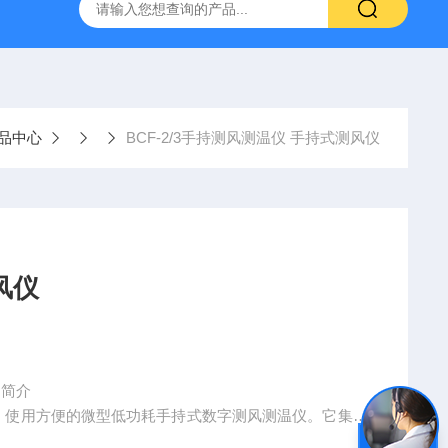
置
CS-300轨道式摇床
JKG-203新型冷原子吸收测汞仪
品中心
BCF-2/3手持测风测温仪 手持式测风仪
风仪
F-2/3 简介
度高、使用方便的微型低功耗手持式数字测风测温仪。它集测
地上、运动着的船或其它载体上进行测量，并随时可以求