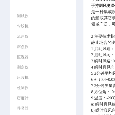
手持测风测温
是一种集成
测试仪
的船或其它
领域广泛，
匀胶机
流速仪
2 主要技术
静止场合的
熔点仪
1 启动风速：≤
2 启动风向：≤
恒温器
3 瞬时风速: 0
测定仪
4 瞬时真风向:
5 2分钟平均风
压片机
6 ±（0.4+0.
7 2分钟矢量真
检测仪
8 方位角： 0
密度计
9 温度：-20
a) 瞬时真风速:
呼吸器
b) 瞬时真风向: