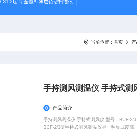
H-3100新型全能型薄层色谱扫描仪
DGJ-03电工技术实验装
当前位置：
首页
产
手持测风测温仪 手持式测
产品简介
手持测风测温仪 手持式测风仪 型号：BC
BCF-2/3型手持式测风测温仪是一种集成
量风向、风速、温度、方位于一体，可在陆