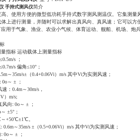
仪 手持式测风仪
简介
度高、使用方便的微型低功耗手持式数字测风测温仪。它集测量
载体上进行测量，并随时可以求解出真风向、真风速；它可以方
可应用于气象、渔业、农业小气候、体育运动、舰船、机场、炮
指标
测量指标 运动载体上测量指标
0.5m/s ；
0.7m/s 偏角≤10°；
.5m～35m/s±（0.4+0.06Vi）m/s 其中Vi为实测风速；
 0o～ ± ；
速：0.4m～30m/s，
03V）m/s;
风向: 0o～ ± ；
o～ ±5°；
℃～+50℃±1℃。
 0.6m～35m/s ±（0.5+0.06Vi）m/s 其中Vi为实测风速；
 0o～ ± ；