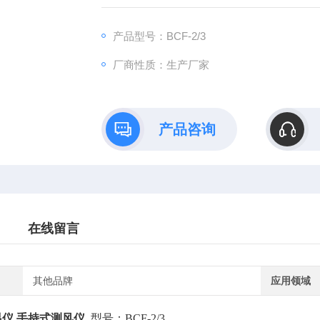
解出真风向、真风速；它可以方便地测出运
应用于气象、渔业、农业小气候、体育运动、
产品型号：BCF-2/3
厂商性质：生产厂家
产品咨询
在线留言
其他品牌
应用领域
仪 手持式测风仪
型号：BCF-2/3