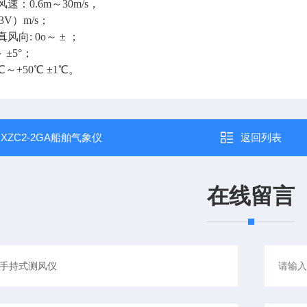
风速：0.6m～30m/s，
.03V）m/s；
真风向: 0o～ ± ；
～ ±5°；
0℃～+50℃ ±1℃。
：
XZC2-2GA船舶气象仪
返回列表
在线留言