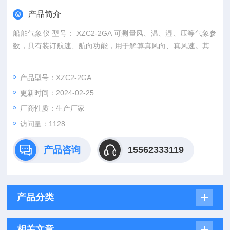
产品简介
船舶气象仪 型号： XZC2-2GA 可测量风、温、湿、压等气象参
数，具有装订航速、航向功能，用于解算真风向、真风速。其中
测风项目可给出瞬时风的真值和相对值，2分钟平均风的真值和
相对值。可通过显示器自动显示气象参数，带有VDR接口。可通
产品型号：XZC2-2GA
过键盘和显示器进行人机对话、数据装订和传感器测试。
更新时间：2024-02-25
厂商性质：生产厂家
访问量：1128
产品咨询
15562333119
产品分类
相关文章