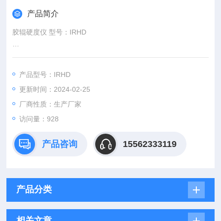
产品简介
胶辊硬度仪 型号：IRHD
测定橡胶和类似橡胶材料的国际标准硬度值（IRHD），尤其适
于测定胶辊、胶管、电缆及含曲面结构的橡胶制品硬度。
产品型号：IRHD
执行标准：GB6031 HG/2117 ISO48 ISO7261/1
更新时间：2024-02-25
厂商性质：生产厂家
访问量：928
产品咨询
15562333119
产品分类
相关文章