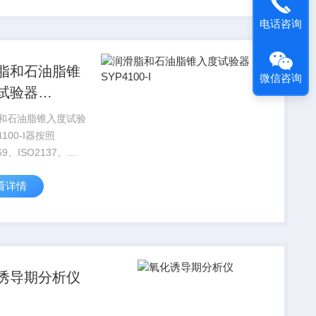
性、固化/ 交联、反
电话咨询
学、比热等。
脂和石油脂锥
微信咨询
试验器
100-I
和石油脂锥入度试验
4100-I器按照
69、ISO2137、
D217、IP50等标准
看详情
滑脂和石油脂的锥入
进行各种润滑脂和石
锥入度试验，也可用
细粒粉...
诱导期分析仪