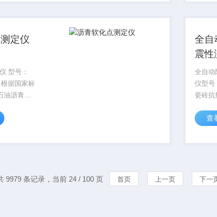
印机。差示扫
点测定仪
全自
震性
仪 型号：
全自动
仪型号：SQ
《石油沥青软
瓷砖抗
国家交通行
符合本
查
2《公路工程
准,GB/
合料试验规
抗热震
沥青软化...
共 9979 条记录，当前 24 / 100 页
首页
上一页
下一