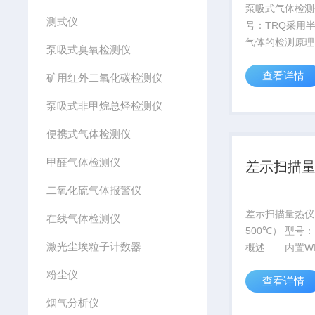
泵吸式气体检测
测式仪
号：TRQ采用
气体的检测原理
泵吸式臭氧检测仪
找，检测泄漏气
查看详情
体积小巧，操作
矿用红外二氧化碳检测仪
方便，也可附带
泵吸式非甲烷总烃检测仪
手感舒适。
便携式气体检测仪
甲醛气体检测仪
差示扫描
二氧化硫气体报警仪
差示扫描量热仪
在线气体检测仪
500℃） 型号： 
激光尘埃粒子计数器
概述 内置WIN
寸工业平板电脑
粉尘仪
查看详情
接电脑，直接完
操作，生成测试
烟气分析仪