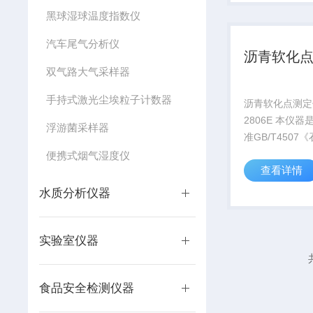
USB口连接打
黑球湿球温度指数仪
描量热法
汽车尾气分析仪
沥青软化
双气路大气采样器
手持式激光尘埃粒子计数器
沥青软化点测定
2806E 本仪器是根据国家标
浮游菌采样器
准GB/T4507
化点测定法》、
便携式烟气湿度仪
查看详情
业标准JTJ05
沥青 及沥青混
水质分析仪器
程》中T0606《
实验室仪器
食品安全检测仪器