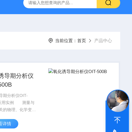
置
CS-300轨道式摇床
JKG-203新型冷原子吸收测汞仪
当前位置：
首页
产品中心
诱导期分析仪
500B
导期分析仪OIT-
B 应用实例 测量与
关的物理、化学变
玻璃化转变温度、熔
看详情
融温度、结晶与结晶
转变反应热，产品的