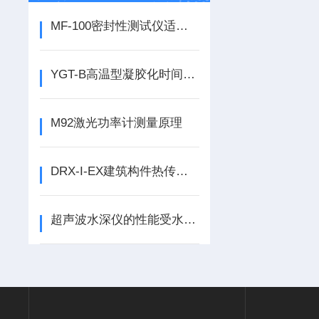
MF-100密封性测试仪适用范围
YGT-B高温型凝胶化时间测试仪技术规格
M92激光功率计测量原理
DRX-I-EX建筑构件热传递实验分析仪 工作原理与执行标准
超声波水深仪的性能受水温、盐度、水压等多因素的影响