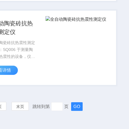
动陶瓷砖抗热
测定仪
陶瓷砖抗热震性测定
006 于测量陶
热震性的设备，仪器
仪器陶瓷砖标
看详情
3810.9-2016陶瓷砖
性测定的要求
跳转到第
页
页
末页