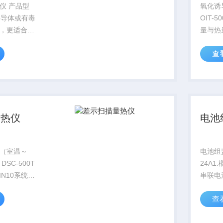
仪 产品型
氧化诱
半导体或有毒
OIT-
，更适合寻
量与热
体的位置。
变化，
查
简便，携带
熔点。
柔性探头，
晶热、
的热稳
反应动
量热仪
电池
（室温～
电池组
DSC-500T
24A1
10系统12
串联电
，无需再连
测，具
查
成差热测试
品中*
报告，通过
有放电