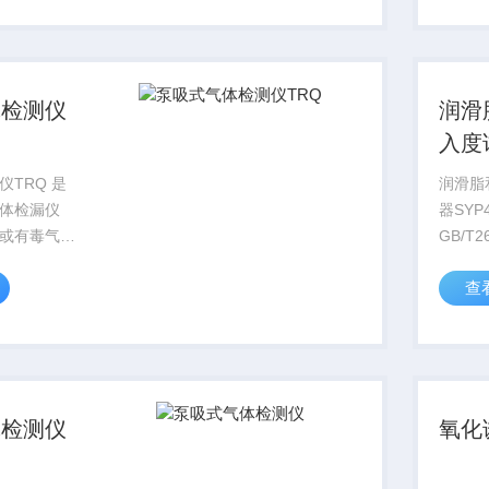
带来便捷的
热稳定
应动力
体检测仪
润滑
入度
SYP4
TRQ 是
润滑脂
体检漏仪
器SYP
或有毒气体
GB/T2
适合寻找，
ASTM
查
位置。体积
配置润
，携带方
件，可
性探头，手
油脂的
于固体、
体检测仪
氧化