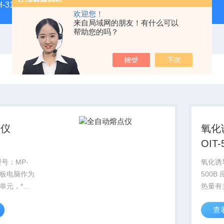
H-3100新型全能型薄层色谱扫描仪
DGJ-03电工技术实验装
欢迎您！
来自局域网的朋友！有什么可以
帮助您的吗？
点仪
氧化
OIT-
号：MP-
氧化诱
平板电脑作为
500
单元，*结
热量有
术和高清视
化，如
查
但为用户提
点。熔
可靠的测试
热、相