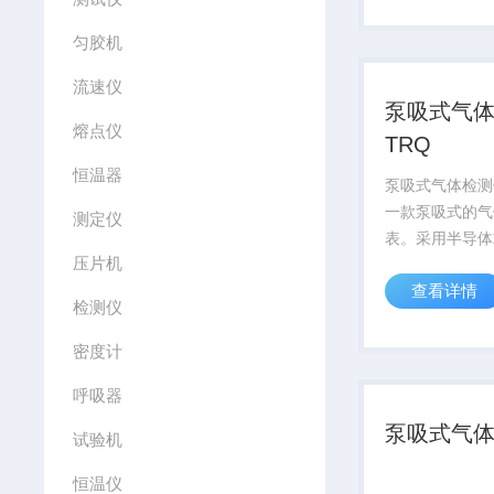
结果，还为用户
匀胶机
测试感受。
流速仪
泵吸式气
熔点仪
TRQ
恒温器
泵吸式气体检测仪
一款泵吸式的气
测定仪
表。采用半导体
压片机
的检测原理，更
查看详情
检测泄漏气体的
检测仪
小巧，操作简便
便，也可附带柔
密度计
感舒适。
呼吸器
泵吸式气
试验机
恒温仪