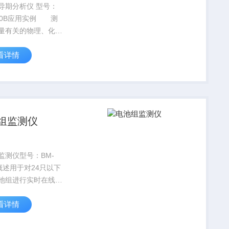
导期分析仪 型号：
500B应用实例 测
量有关的物理、化学
如玻璃化转变温度、
看详情
熔融温度、结晶与结
相转变反应热，产品
定性、固化/ 交联、
力学、比热等。
组监测仪
监测仪型号：BM-
.概述用于对24只以下
池组进行实时在线监
有目前市场上同类产
看详情
的功能和性价比。具
容量累计、