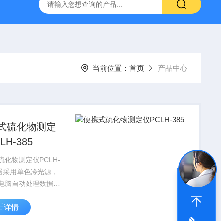
置
CS-300轨道式摇床
JKG-203新型冷原子吸收测汞仪
当前位置：
首页
产品中心
式硫化物测定
LH-385
硫化物测定仪PCLH-
仪器采用单色冷光源，
电脑自动处理数据，
示水样的硫化物浓度
看详情
泛于饮用水、地表
面水、污水和工业废