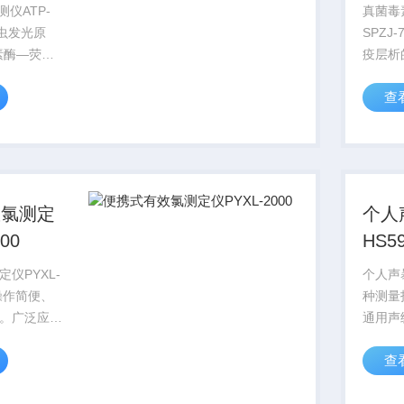
测仪ATP-
真菌毒
火虫发光原
SPZJ
素酶—荧光
疫层析
成；由于所
荧光定
查
含有恒量的
度，定
P含量可以清
菌毒素
微生物与其
快速检
少，
测粮食
效氯测定
个人
00
HS5
仪PYXL-
个人声
操作简便、
种测量
。广泛应用
通用声
品饮料、环
间平均
查
、制药、热
测量声
、生物工
计，其