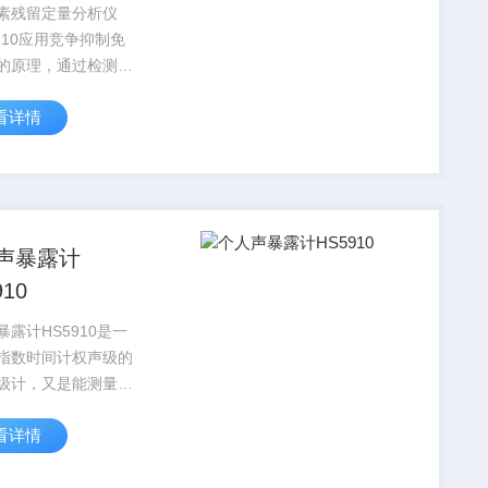
素残留定量分析仪
-710应用竞争抑制免
的原理，通过检测线
量卡中的荧光强弱程
看详情
量分析待检样品中真
残留含量,真菌毒素
测仪能够快速定量检
、
声暴露计
910
暴露计HS5910是一
指数时间计权声级的
级计，又是能测量时
声级的积分声级计和
看详情
暴露的个人声暴露
性能符合