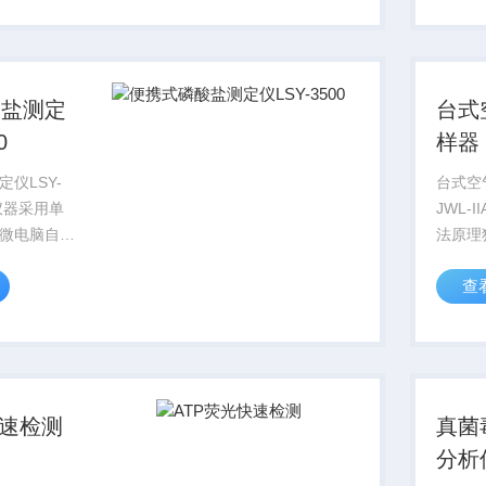
污水和工业
水的测
功耗1
酸盐测定
台式
0
样器
仪LSY-
台式空
仪器采用单
JWL-
微电脑自动
法原理
显示水样的
0.1
查
广泛于饮用
胶粒子
面水、污水
捕获率
定。
95%
90%
快速检测
真菌
分析仪