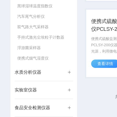
程、发酵工艺、
黑球湿球温度指数仪
石油化工、水处
水质...
汽车尾气分析仪
便携式硫
双气路大气采样器
仪PCLSY-2
手持式激光尘埃粒子计数器
便携式硫酸盐测
PCLSY-200
浮游菌采样器
光源，利用微电
数据，直接显示
便携式烟气湿度仪
查看详情
盐浓度值。广泛
地表水、地面水
水质分析仪器
业废水的测定。
量范围：5～200.0
实验室仪器
食品安全检测仪器