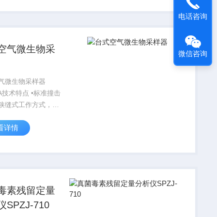
定。 1、高性能超低
电话咨询
6位单片机。
空气微生物采
微信咨询
气微生物采样器
IIA技术特点 •标准撞击
狭缝式工作方式，对
微米或更小微生物气溶
看详情
有效捕获。 •浮游菌
（标准缸）大于
，或病毒捕获率大于
毒素残留定量
SPZJ-710