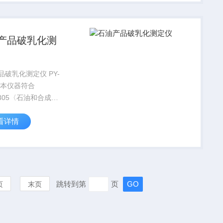
5592-
IEC61252:2002（电
产品破乳化测
品破乳化测定仪 PY-
0型本仪器符合
7305〈石油和合成液
性测定法〉和
看详情
7605〈运行中汽轮机
化度测定法〉，主要
定石油和合成液与水
的能力，广泛应用在
跳转到第
页
页
末页