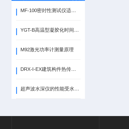
MF-100密封性测试仪适用范围
YGT-B高温型凝胶化时间测试仪技术规格
M92激光功率计测量原理
DRX-I-EX建筑构件热传递实验分析仪 工作原理与执行标准
超声波水深仪的性能受水温、盐度、水压等多因素的影响