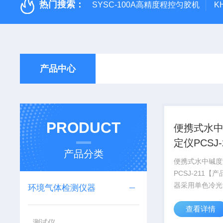
热门搜索：
SYSC-100A高精度程控匀胶机
K
产品中心
PRODUCT
便携式水
定仪PCSJ-
产品分类
便携式水中碱度
PCSJ-211【
器采用单色冷光
环境气体检测仪器
电脑自动处理数
查看详情
示水样的碱度浓
【领域】广泛于
测试仪