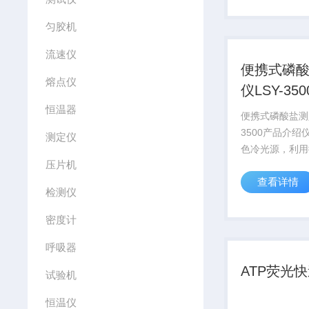
表水、地面水、
匀胶机
废水的测定。
流速仪
便携式磷
熔点仪
仪LSY-350
恒温器
便携式磷酸盐测定
3500产品介绍
测定仪
色冷光源，利用
压片机
处理数据，直接
查看详情
磷酸盐浓度值。
检测仪
水、地表水、地
和工业废水的测
密度计
呼吸器
ATP荧光
试验机
恒温仪