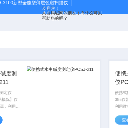
H-3100新型全能型薄层色谱扫描仪
DGJ-03电工技术实验装
欢迎您！
来自局域网的朋友！有什么可以
帮助您的吗？
中碱度测
便携
211
仪PC
测定仪
便携式
产品概况】仪
385
源，利用微
利用微
据，直接显
直接显
查
度值。
值。广
饮用水、地
水、地