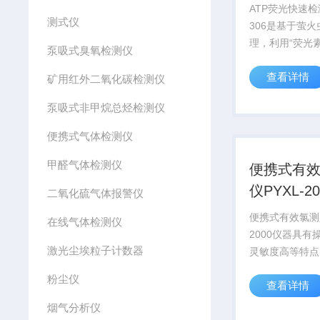
ATP荧光快速检
测式仪
306是基于萤
理，利用“荧光
泵吸式臭氧检测仪
素体系”研制而
查看详情
有生物活细胞中
矿用红外二氧化碳检测仪
ATP，所以AT
泵吸式非甲烷总烃检测仪
晰地表明样品中
他生物残余的多
便携式气体检测仪
甲醛气体检测仪
便携式有
仪PYXL-20
二氧化硫气体报警仪
便携式有效氯测定
在线气体检测仪
2000仪器具有
激光尘埃粒子计数器
灵敏度高等特点
于城市供水、食
粉尘仪
查看详情
境、医疗、化学
电、造纸、养殖
烟气分析仪