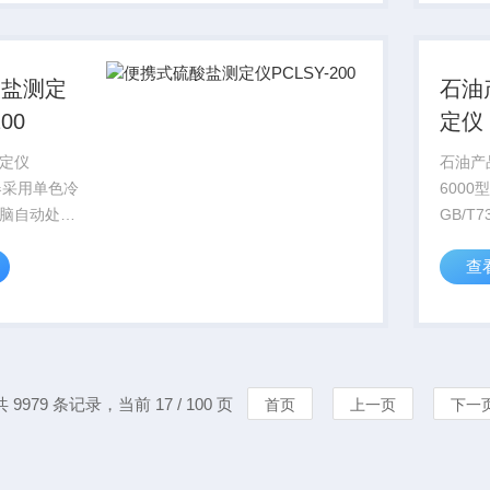
纺织印染、
GB/T1
理等领域的
2010/
声学...
酸盐测定
石油
00
定仪
定仪
石油产
仪器采用单色冷
600
脑自动处理
GB/T
水样的硫酸
水分离
查
于饮用水、
GB/T
、污水和工
油破乳
技术参数测
用于测
0mg/...
分分离
化...
共 9979 条记录，当前 17 / 100 页
首页
上一页
下一