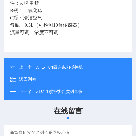
注：A瓶:甲烷
B瓶：二氧化碳
C瓶：清洁空气
每瓶：0.3L（可检测10台传感器）
流量可调，浓度不可调
上一个：
XTL-P04四连磁力搅拌机
返回列表
下一个：
ZDZ-1紫外线强度测量仪
在线留言