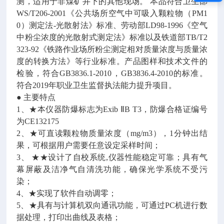
测，适用于非煤矿井下的其他现场。 本品符合卫生部
WS/T206-2001《公共场所空气中可吸入颗粒物（PM1
0）测定法-光散射法》标准、劳动部LD98-1996《空气
中粉尘浓度的光散射式测定法》标准以及铁道部TB/T2
323-92《铁路作业场所粉尘测定相对质量浓度与质量浓
度的转换方法》等行业标准。产品图样和技术文件的
检验，符合GB3836.1-2010，GB3836.4-2010的标准。
符合2019年职业卫生监督执法能力提升项目。
● 主要特点
1、★本仪器防爆标志为Exib ⅡB T3，防爆合格证编号
为CE132175
2、★可直读颗粒物质量浓度（mg/m3），1分钟出结
果，可根据用户需要任意设定采样时间；
3、 ★★设计了自校系统,仪器性能稳定可靠；具有气
幕屏蔽及洁净气自清洗功能，确保光学系统不受污
染；
4、★实现了软件自动调零；
5、★具有与计算机双向通讯功能，可通过PC机进行数
据处理，打印出曲线及表格；