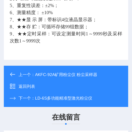
5、重复性误差：±2%；
6、测量精度： ±10%
7、★★显 示 屏：带标识4位液晶显示器；
8、★★存 贮：可循环存储99组数据；
9、★★定时采样：可设定测量时间1～9999秒及采样
次数1～9999次
上一个：
AKFC-92A矿用粉尘仪 粉尘采样器
返回列表
下一个：
LD-6S多功能精准型激光粉尘仪
在线留言