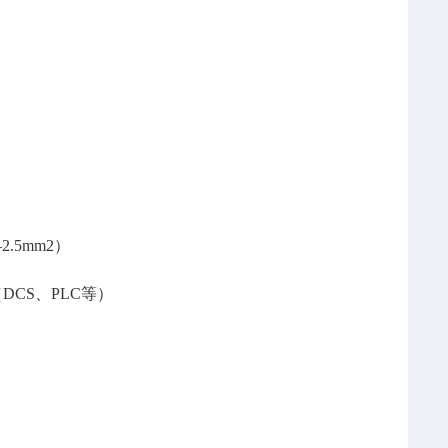
.5mm2）
CS、PLC等）