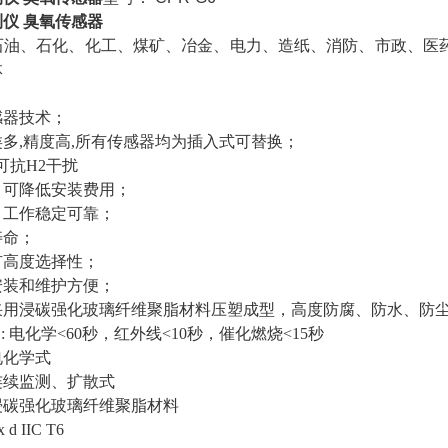
仪 臭氧传感器
石油、石化、化工、煤矿、冶金、电力、造纸、消防、市政、医
体
感器技术；
多,精度高,所有传感器均为插入式可替换；
可抗H2干扰
，可降低安装费用；
、工作稳定可靠；
寿命；
有高度选择性；
安装和维护方便；
采用浸碳强化玻璃纤维聚脂材料压塑成型，高度防腐、防水、防
间: 电化学<60秒，红外线<10秒，催化燃烧<15秒
电化学式
连续监测、扩散式
浸碳强化玻璃纤维聚脂材料
 IIC T6