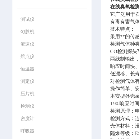
在线臭氧检测
它广泛用于
测试仪
有毒有害气
技术特点：
匀胶机
采用**的传
流速仪
检测气体种类
CO检测探头
熔点仪
两线制输出
响应时间快
恒温器
低漂移、长
测定仪
对检测气体
操作简单、
压片机
本安型外壳
T90:响应时
检测仪
检测原理：
密度计
检测方式：
壳体材料：
呼吸器
隔爆等级：Ex d