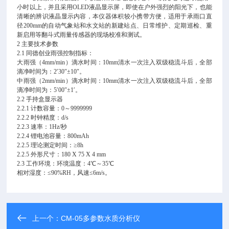
小时以上，并且采用OLED液晶显示屏，即使在户外强烈的阳光下，也能
清晰的辨识液晶显示内容，本仪器体积较小携带方便，适用于承雨口直
径200mm的自动气象站和水文站的新建站点、日常维护、定期巡检、重
新启用等翻斗式雨量传感器的现场校准和测试。
2 主要技术参数
2.1 同德创业雨强控制指标：
大雨强（4mm/min）滴水时间：10mm清水一次注入双级稳流斗后，全部
滴净时间为：2′30″±10″。
中雨强（2mm/min）滴水时间：10mm清水一次注入双级稳流斗后，全部
滴净时间为：5′00″±1′。
2.2 手持盒显示器
2.2.1 计数容量：0～9999999
2.2.2 时钟精度：d/s
2.2.3 速率：1Hz/秒
2.2.4 锂电池容量：800mAh
2.2.5 理论测定时间：≥8h
2.2.5 外形尺寸：180 X 75 X 4 mm
2.3 工作环境：环境温度：4℃～35℃
相对湿度：≤90%RH，风速≤6m/s。
上一个：
CM-05多参数水质分析仪