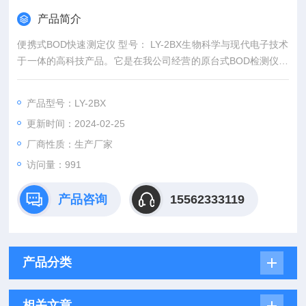
产品简介
便携式BOD快速测定仪 型号： LY-2BX生物科学与现代电子技术
于一体的高科技产品。它是在我公司经营的原台式BOD检测仪的
基础上，根据市场特点及用户需求专门研制开发的手提便携式新
一代BOD速测仪，该仪器具有小巧、便携、灵活的特点，使用携
产品型号：LY-2BX
带方便，测量精度准确、可靠。
更新时间：2024-02-25
厂商性质：生产厂家
访问量：991
产品咨询
15562333119
产品分类
相关文章