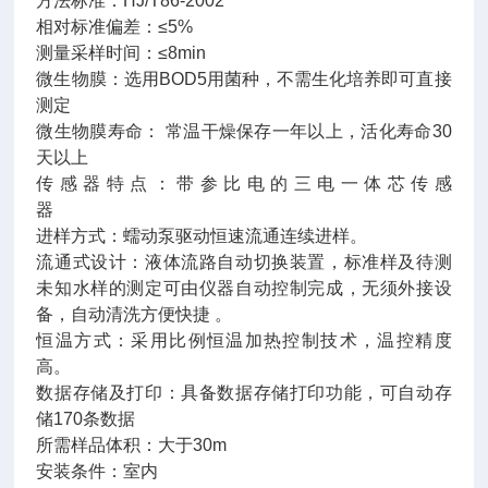
方法标准：HJ/T86-2002
相对标准偏差：≤5%
测量采样时间：≤8min
微生物膜：选用BOD5
用菌种，不需生化培养即可直接
测定
微生物膜寿命： 常温干燥保存一年以上，活化寿命30
天以上
传感器特点：带参比电的三电一体芯传感
器
进样方式：蠕动泵驱动恒速流通连续进样。
流通式设计：液体流路自动切换装置，标准样及待测
未知水样的测定可由仪器自动控制完成，无须外接设
备，自动清洗方便快捷 。
恒温方式：采用比例恒温加热控制技术，温控精度
高。
数据存储及打印：具备数据存储打印功能，可自动存
储170条数据
所需样品体积：大于30m
安装条件：室内