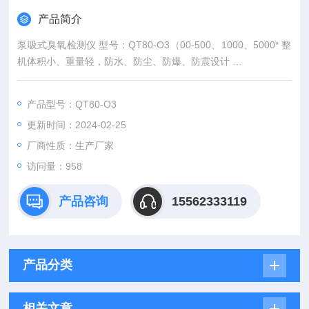
产品简介
泵吸式臭氧检测仪 型号：QT80-O3（00-500、1000、5000* 整
机体积小、重量轻，防水、防尘、防爆、防震设计
* 高精度、高分辨率，响应迅速
* 采用大容量锂电充电电池，可长时间连续工作
产品型号：QT80-O3
* 数字LCD背光显示，声光、振动报警功能 ppm）
更新时间：2024-02-25
厂商性质：生产厂家
访问量：958
产品咨询
15562333119
产品分类
相关文章