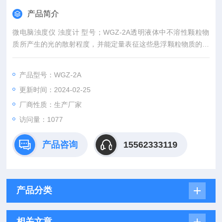
产品简介
微电脑浊度仪 浊度计 型号；WGZ-2A透明液体中不溶性颗粒物
质所产生的光的散射程度，并能定量表征这些悬浮颗粒物质的含
量。可以广泛应用于发电厂、纯净水厂、自来水厂、生活污水处
理厂、饮料厂、环保部门、工业用水、制酒行业及制药行业、防
产品型号：WGZ-2A
疫部门、医院等部门的浊度测量。
更新时间：2024-02-25
厂商性质：生产厂家
访问量：1077
产品咨询
15562333119
产品分类
相关文章