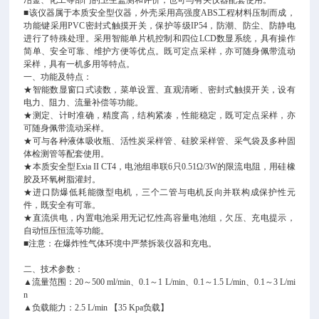
冶金、化工等部门的卫生监测和评价，也可与有关仪器配套使用。
■该仪器属于本质安全型仪器，外壳采用高强度ABS工程材料压制而成，
功能键采用PVC密封式触摸开关，保护等级IP54，防潮、防尘、防静电
进行了特殊处理。采用智能单片机控制和四位LCD数显系统，具有操作
简单、安全可靠、维护方便等优点。既可定点采样，亦可随身佩带流动
采样，具有一机多用等特点。
一、功能及特点：
★智能数显窗口式读数，菜单设置、直观清晰、密封式触摸开关，设有
电力、阻力、流量补偿等功能。
★测定、计时准确，精度高，结构紧凑，性能稳定，既可定点采样，亦
可随身佩带流动采样。
★可与各种液体吸收瓶、活性炭采样管、硅胶采样管、采气袋及多种固
体检测管等配套使用。
★本质安全型Exia II CT4，电池组串联6只0.51Ω/3W的限流电阻，用硅橡
胶及环氧树脂灌封。
★进口防爆低耗能微型电机，三个二管与电机反向并联构成保护性元
件，既安全有可靠。
★直流供电，内置电池采用无记忆性高容量电池组，欠压、充电提示，
自动恒压恒流等功能。
■注意：在爆炸性气体环境中严禁拆装仪器和充电。
二、技术参数：
▲流量范围：20～500 ml/min、0.1～1 L/min、0.1～1.5 L/min、0.1～3 L/mi
n
▲负载能力：2.5 L/min 【35 Kpa负载】