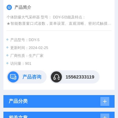
产品简介
个体防爆大气采样器 型号： DDY-5功能及特点：
★智能数显窗口式读数，菜单设置、直观清晰、密封式触摸开
关，设有电力、阻力、流量补偿等功能。
★测定、计时准确，精度高，结构紧凑，性能稳定，既可定点采
产品型号：DDY-5
样，亦可随身佩带流动采样。
更新时间：2024-02-25
★可与各种液体吸收瓶、活性炭采样管、硅胶采样管、采气袋及
多种固体检测管等配套使用。
厂商性质：生产厂家
访问量：901
产品咨询
15562333119
产品分类
相关文章