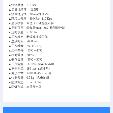
▲恒流精度：<±1.5%
▲流量计精度：<2.5级
▲流量稳定性：30 min内<±5％
▲环境大气压：80 KPa～110 Kpa
▲显示模块：四位LCD液晶显示屏
▲定时范围：99 h 59 min（单片机智能控制）
▲定时误差：≤±0.1‰
▲工作状态：断续或连续工作
▲连续时间：>600 min
▲工作噪音：<50 dB（A）
▲工作条件：-15℃～45℃
▲相对湿度：<85%
▲储存温度：-30℃～55℃
▲工作电源：DC 6V/1.6An/ Ni-MH
▲充电电流：180 mA（标准型）
▲外形尺寸：128×88×45（mm3）
▲仪器质量：0.5 kg（含电池组）
▲防爆标志：Exia II CT4
▲防爆形式：本质安全型