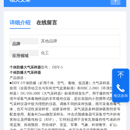
详细介绍
在线留言
其他品牌
品牌
化工
应用领域
个体防爆大气采样器
型号： DDY-5
个体防爆大气采样器
产品描述：
■DDY-5个体防爆（矿用个体、空气、毒物、低流量）大气采样器，严格
按照《全国劳动卫生与车间空气监测标准》和HBC 2-2001《环境空气采
样器》JJG 956-2000《大气采样器》标准而研发生产。用于爆炸性气体环
电话咨询
境中采集气体毒物样品的非常规性仪器，是目前国内小型携带式防爆大
气采样仪器中较为理想的仪器。调换不同的采样负载，既可采集有毒气
体，也可与活性炭采样管、硅胶采样管、采气袋及多种固体吸附剂管等
配套使用。配备Φ25mm微型采样头、冲击式预捕集器可采集空气中的有
害粉尘及呼吸性粉尘（RSP）。它特别适用于含有瓦斯爆炸性气体的环
境监测、疾病预防、劳动保护、安监、军事、气象、科研教学、矿山、