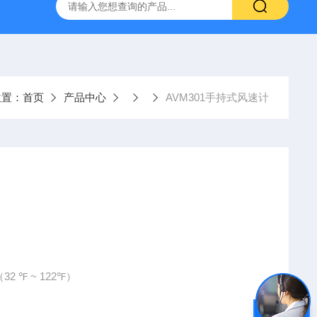
置
CS-300轨道式摇床
JKG-203新型冷原子吸收测汞仪
位置：
首页
产品中心
AVM301手持式风速计
℃ （32 ℉ ~ 122℉）