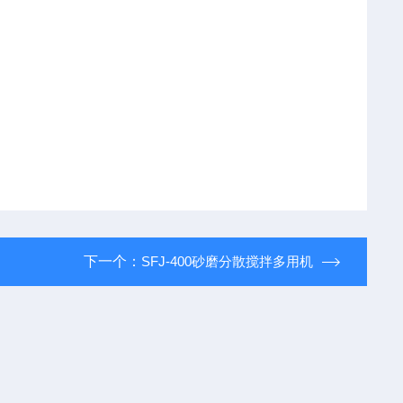
下一个：
SFJ-400砂磨分散搅拌多用机