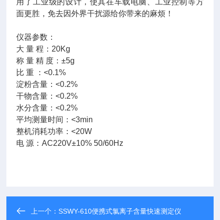
用了工业级的设计，使其在车载电脑、工业控制等方
面更胜，免去因外界干扰源给你带来的麻烦！
仪器参数：
大 量 程：20Kg
称 量 精 度：±5g
比 重 ：<0.1%
淀粉含量：<0.2%
干物含量：<0.2%
水分含量：<0.2%
平均测量时间：<3min
整机消耗功率：<20W
电 源：AC220V±10% 50/60Hz
上一个：
SSWY-610便携式氯离子含量快速测定仪