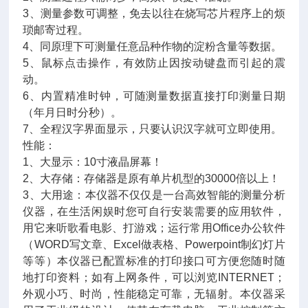
3、测量参数可调整，免去以往在烧写芯片程序上的烦
琐邮寄过程。
4、同原理下可测量任意品种作物的淀粉含量等数据。
5、鼠标点击操作，有效防止因按动键盘而引起的震
动。
6、内置精准时钟，可随测量数据直接打印测量日期
（年月日时分秒）。
7、全程汉字界面显示，只要认识汉字就可立即使用。
性能：
1、大显示：10寸液晶屏幕！
2、大存储：存储器是原有单片机型的30000倍以上！
3、大用途：本仪器不仅仅是一台高效智能的测量分析
仪器，在生活闲娱时您可自行安装需要的应用软件，
用它来听歌看电影、打游戏；运行常用Office办公软件
（WORD写文章、Excel做表格、Powerpoint制幻灯片
等等）本仪器已配置标准的打印接口可方便您随时随
地打印资料；如有上网条件，可以浏览INTERNET；
外观小巧、时尚，性能稳定可靠，无辐射。本仪器采