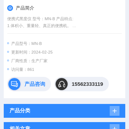
产品简介
便携式黑度仪 型号：MN-B 产品特点:
1.体积小、重量轻、真正的便携机。
2.省电、省心、高效，一节电池可以持续使用近60小时测量近万
个数据。
产品型号：MN-B
3.高稳定性、即开即测。
更新时间：2024-02-25
4.石英晶体标准版，年变化率低。
5.LED长寿命光源。
厂商性质：生产厂家
6.自动关机，节省电力，避免电池流液导致故障。
访问量：861
7.可以选配粉样盒与压样器进行准确的粉体测量。
8.标准灰度传递标准值，准确可靠。
产品咨询
15562333119
产品分类
相关文章