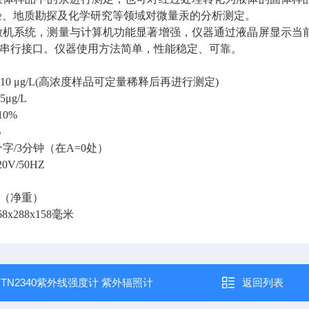
验、地质勘探及化学研究等领域对微量汞的分析测定。
微机系统，测量与计算机功能显著增强，仪器通过液晶屏显示当
32C串行接口。仪器使用方法简单，性能稳定、可靠。
10 μg/L(高浓度样品可定量稀释后再进行测定)
μg/L
0%
%
字/3分钟（在A=0处）
V/50HZ
g （净重）
x288x158毫米
：
TN2340紫外线强度计 紫外辐照计
返回列表