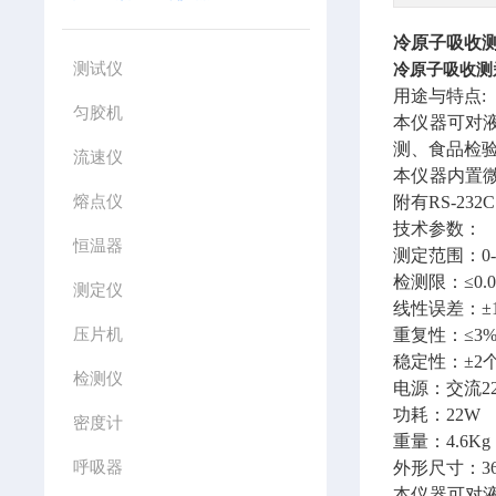
冷原子吸收
测试仪
冷原子吸收测
用途与特点:
匀胶机
本仪器可对
测、食品检
流速仪
本仪器内置
熔点仪
附有RS-2
技术参数：
恒温器
测定范围：0-
检测限：≤0.05
测定仪
线性误差：±1
压片机
重复性：≤3
稳定性：±2个
检测仪
电源：交流220
功耗：22W
密度计
重量：4.6K
呼吸器
外形尺寸：368
本仪器可对