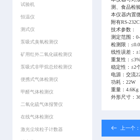
试验机
测、食品检
本仪器内置
恒温仪
附有RS-2
测式仪
技术参数：
测定范围：0-
泵吸式臭氧检测仪
检测限：≤0.05
线性误差：±1
矿用红外二氧化碳检测仪
重复性：≤3
泵吸式非甲烷总烃检测仪
稳定性：±2个
电源：交流220
便携式气体检测仪
功耗：22W
重量：4.6K
甲醛气体检测仪
外形尺寸：368
二氧化硫气体报警仪
在线气体检测仪
上一个
激光尘埃粒子计数器