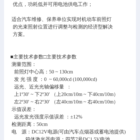
优点，功耗低并可用电池供电工作；
适合汽车维修、保养单位实现对机动车前照灯
的光束照射位置进行调整与检测的经济型解决
方案。
■主要技术参数□主要技术参数
测量范围：
前照灯中心高：50 ~ 130cm
发 光 强 度 ：0 ~ 60,000cd (100,000cd)
远光、近光光轴偏移量 ：
上1º30′ ~ 下2º30′ （上20cm/10m ~ 下40cm/10m）
左2º30′ ~ 右2º30′ （左40cm/10m ~ 右40cm/10m）
示值误差：
远光发光强度示值误差 ：±12%
检测距离：50cm
电 源：DC12V电源(可由汽车点烟器或蓄电池提供)
箱体激光器电源：四节7号DC1.5V电池