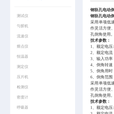
钢轨孔电动
测试仪
钢轨孔电动
采用单项低
匀胶机
作灵活方便
孔倒角使用
流速仪
技术参数：
熔点仪
1、额定电压:
2、额定电流
恒温器
3、输入功率：
4、倒角转速：
测定仪
5、倒角用时
压片机
6、倒角范围：
采用单项低
检测仪
作灵活方便
孔倒角使用
密度计
技术参数：
呼吸器
1、额定电压:
2、额定电流