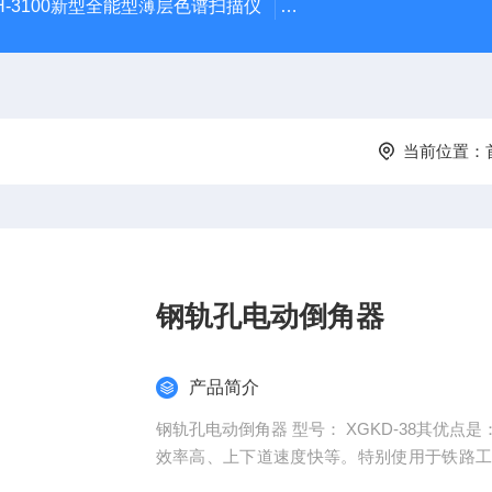
H-3100新型全能型薄层色谱扫描仪
DGJ-03电工技术实验装
当前位置：
钢轨孔电动倒角器
产品简介
钢轨孔电动倒角器 型号： XGKD-38其优点是：体积小、重量轻、操作灵活方便、使用安全可靠、倒角
效率高、上下道速度快等。特别使用于铁路
角使用。