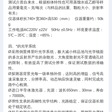
测试介质自来水，根据粉体特性也可用蒸馏水或乙醇等样
品用量毫克～克/每次（与样品的比重、颗粒大小、折射率
有关）
仪器体积长740×宽360×高530（mm） 仪器重量约：50k
g
工作电源AC220V ±22V 50Hz ±0.5Hz：环境要求温度：
5℃～35℃；湿度：<85%；
四、*的光学系统
Ø采用倒置傅里叶光学系统，极大减小样品池与光学镜面
的多次反射所产生的杂散光，大角度散射光不受透镜孔径
的限制，有效提高了测试分辨率，保证测试数据的准确
性。
Ø探测器背景光每一级单独补偿，达到高的增益，信号高
速采集放大，分辨率高。动态响应快速灵敏，同时完成光
路中心检测。
Ø进口半导体激光器，光源：波长650nm，30mw，寿命
＞70000h。
Ø弹性支承的高钢性光学结构，光路稳定，保证仪器长期
处于稳定状态。