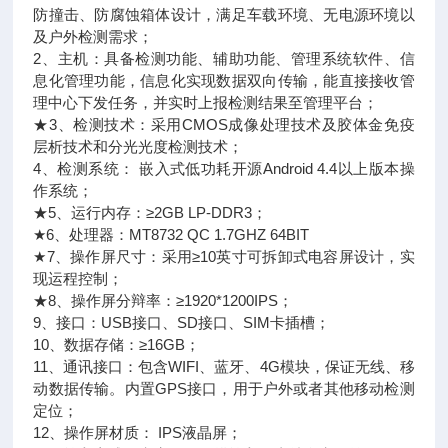
防撞击、防腐蚀箱体设计，满足车载环境、无电源环境以
及户外检测需求；
2、主机：具备检测功能、辅助功能、管理系统软件、信
息化管理功能，信息化实现数据双向传输，能直接接收管
理中心下发任务，并实时上报检测结果至管理平台；
★3、检测技术：采用CMOS成像处理技术及胶体金免疫
层析技术和分光光度检测技术；
4、检测系统： 嵌入式低功耗开源Android 4.4以上版本操
作系统；
★5、运行内存：≥2GB LP-DDR3；
★6、处理器：MT8732 QC 1.7GHZ 64BIT
★7、操作屏尺寸：采用≥10英寸可拆卸式电容屏设计，实
现运程控制；
★8、操作屏分辩率：≥1920*1200IPS；
9、接口：USB接口、SD接口、SIM卡插槽；
10、数据存储：≥16GB；
11、通讯接口：包含WIFI、蓝牙、4G模块，保证无线、移
动数据传输。内置GPS接口，用于户外或者其他移动检测
定位；
12、操作屏材质： IPS液晶屏；