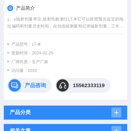
产品简介
χ、γ辐射剂量率仪 放射性检测仪LT-Ⅲ它可以按照预先设定的地
址编码和剂量历史时间，自动连续测量和记录辐射剂量。工作人
员可以任意设定剂量率报警值和累积剂量报警值，仪器自动发出
声光报警，提醒用户采取有效措施减少职业照射，保护人员健
产品型号：LT-Ⅲ
康。该仪器体积小、重量轻，携带方便，抗环境干扰能力强，于
更新时间：2024-02-25
核设施、核技术应用单位、科研院所、防化及环境保护监督管理
部门的辐射场调查及事故应急辐射测量，也可
厂商性质：生产厂家
访问量：1031
产品咨询
15562333119
产品分类
相关文章