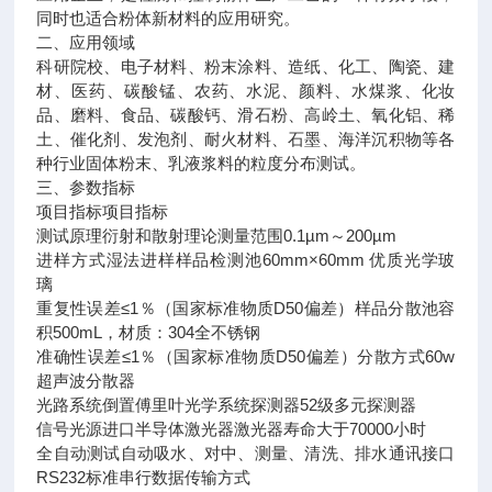
同时也适合粉体新材料的应用研究。
二、应用领域
科研院校、电子材料、粉末涂料、造纸、化工、陶瓷、建
材、医药、碳酸锰、农药、水泥、颜料、水煤浆、化妆
品、磨料、食品、碳酸钙、滑石粉、高岭土、氧化铝、稀
土、催化剂、发泡剂、耐火材料、石墨、海洋沉积物等各
种行业固体粉末、乳液浆料的粒度分布测试。
三、参数指标
项目指标项目指标
测试原理衍射和散射理论测量范围0.1µm～200µm
进样方式湿法进样样品检测池60mm×60mm 优质光学玻
璃
重复性误差≤1％（国家标准物质D50偏差）样品分散池容
积500mL，材质：304全不锈钢
准确性误差≤1％（国家标准物质D50偏差）分散方式60w
超声波分散器
光路系统倒置傅里叶光学系统探测器52级多元探测器
信号光源进口半导体激光器激光器寿命大于70000小时
全自动测试自动吸水、对中、测量、清洗、排水通讯接口
RS232标准串行数据传输方式