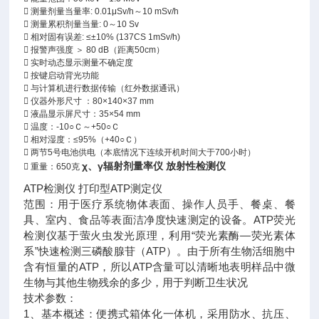
 测量剂量当量率: 0.01μSv/h～10 mSv/h
 测量累积剂量当量: 0～10 Sv
 相对固有误差: ≤±10% (137CS 1mSv/h)
 报警声强度 ＞ 80 dB（距离50cm）
 实时动态显示测量不确定度
 按键启动背光功能
 与计算机进行数据传输（红外数据通讯）
 仪器外形尺寸 ：80×140×37 mm
 液晶显示屏尺寸：35×54 mm
 温度：-10○Ｃ～+50○Ｃ
 相对湿度：≤95%（+40○Ｃ）
 两节5号电池供电（本底情况下连续开机时间大于700小时）
χ、γ辐射剂量率仪 放射性检测仪
 重量：650克
ATP检测仪 打印型ATP测定仪
范围：用于医疗系统物体表面、操作人员手、餐桌、餐
具、室内、食品等表面洁净度快速测定的设备。ATP荧光
检测仪基于萤火虫发光原理，利用“荧光素酶—荧光素体
系”快速检测三磷酸腺苷（ATP）。由于所有生物活细胞中
含有恒量的ATP，所以ATP含量可以清晰地表明样品中微
生物与其他生物残余的多少，用于判断卫生状况
技术参数：
1、基本概述：便携式箱体化一体机，采用防水、抗压、