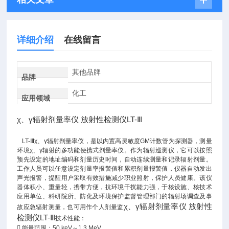
详细介绍
在线留言
其他品牌
品牌
化工
应用领域
χ、γ辐射剂量率仪 放射性检测仪LT-Ⅲ
LT-Ⅲχ、γ辐射剂量率仪，是以内置高灵敏度GM计数管为探测器，测量
环境χ、γ辐射的多功能便携式剂量率仪。作为辐射巡测仪，它可以按照
预先设定的地址编码和剂量历史时间，自动连续测量和记录辐射剂量。
工作人员可以任意设定剂量率报警值和累积剂量报警值，仪器自动发出
声光报警，提醒用户采取有效措施减少职业照射，保护人员健康。该仪
器体积小、重量轻，携带方便，抗环境干扰能力强，于核设施、核技术
应用单位、科研院所、防化及环境保护监督管理部门的辐射场调查及事
χ、γ辐射剂量率仪 放射性
故应急辐射测量，也可用作个人剂量监
检测仪LT-Ⅲ
技术性能：
 能量范围：50 keV～1.3 MeV