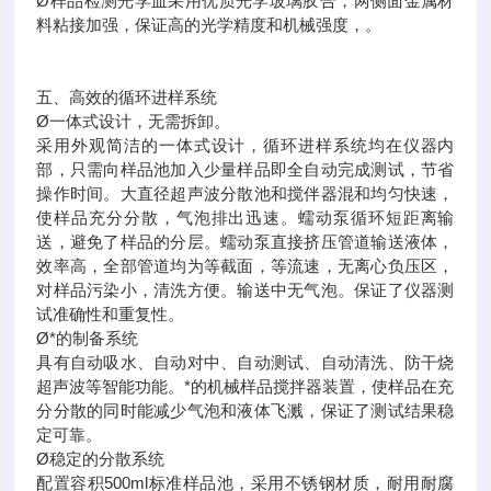
Ø样品检测光学皿采用优质光学玻璃胶合，两侧面金属材
料粘接加强，保证高的光学精度和机械强度，。
五、高效的循环进样系统
Ø一体式设计，无需拆卸。
采用外观简洁的一体式设计，循环进样系统均在仪器内
部，只需向样品池加入少量样品即全自动完成测试，节省
操作时间。大直径超声波分散池和搅伴器混和均匀快速，
使样品充分分散，气泡排出迅速。蠕动泵循环短距离输
送，避免了样品的分层。蠕动泵直接挤压管道输送液体，
效率高，全部管道均为等截面，等流速，无离心负压区，
对样品污染小，清洗方便。输送中无气泡。保证了仪器测
试准确性和重复性。
Ø*的制备系统
具有自动吸水、自动对中、自动测试、自动清洗、防干烧
超声波等智能功能。*的机械样品搅拌器装置，使样品在充
分分散的同时能减少气泡和液体飞溅，保证了测试结果稳
定可靠。
Ø稳定的分散系统
配置容积500ml标准样品池，采用不锈钢材质，耐用耐腐