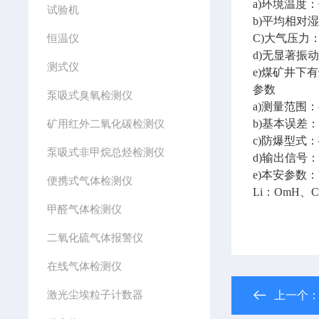
a)环境温度：
试验机
b)平均相对湿
恒温仪
C)大气压力：8
d)无显著振
测式仪
e)煤矿井下
参数
泵吸式臭氧检测仪
a)测量范围：(
矿用红外二氧化碳检测仪
b)基本误差：
c)防爆型式
泵吸式非甲烷总烃检测仪
d)输出信号：
e)本安参数：U
便携式气体检测仪
Li：OmH、C
甲醛气体检测仪
二氧化硫气体报警仪
在线气体检测仪
激光尘埃粒子计数器
上一个