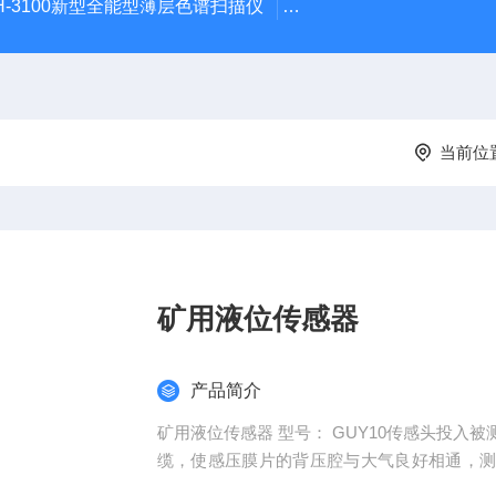
H-3100新型全能型薄层色谱扫描仪
DGJ-03电工技术实验装
当前位
矿用液位传感器
产品简介
矿用液位传感器 型号： GUY10传感头投入被测液体内，电缆接入仪表盒。由于采用特制的防水通气电
缆，使感压膜片的背压腔与大气良好相通，
好，并具有优良的密封和防腐性能，可直接