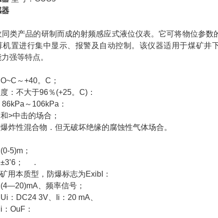
感器
收同类产品的研制而成的射频感应式液位仪表。它可将物位参数
算机置进行集中显示、报警及自动控制。该仪器适用于煤矿井下
能力强等特点。
O~C～+40。C；
度：不大于96％(+25。C)：
6kPa～106kPa：
动和>中击的场合；
有爆炸性混合物．但无破坏绝缘的腐蚀性气体场合。
0-5)m；
±3’6； ．
：矿用本质型，防爆标志为ExibI：
(4—20)mA、频率信号；
i：DC24 3V、Ii：20 mA、
Ci：OuF：