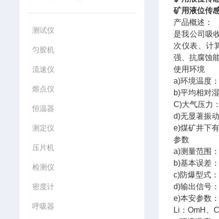
矿用液位传
产品概述：
测试仪
是我公司吸
次仪表、计
匀胶机
强、抗腐蚀
流速仪
使用环境
a)环境温度：
熔点仪
b)平均相对湿
C)大气压力：8
恒温器
d)无显著振
测定仪
e)煤矿井下
参数
压片机
a)测量范围：(
b)基本误差：
检测仪
c)防爆型式
密度计
d)输出信号：
e)本安参数：U
呼吸器
Li：OmH、