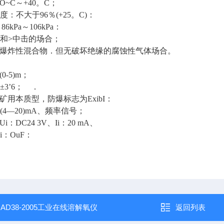
O~C～+40。C；
度：不大于96％(+25。C)：
6kPa～106kPa：
动和>中击的场合；
有爆炸性混合物．但无破坏绝缘的腐蚀性气体场合。
0-5)m；
±3’6； ．
：矿用本质型，防爆标志为ExibI：
(4—20)mA、频率信号；
i：DC24 3V、Ii：20 mA、
i：OuF：
：
AD38-2005工业在线溶解氧仪
返回列表