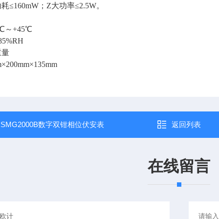
耗≤160mW；
Z
大功率≤2.5W。
件
℃～+45℃
5%RH
重量
×200mm×135mm
g
：
SMG2000B数字双钳相位伏安表
返回列表
在线留言