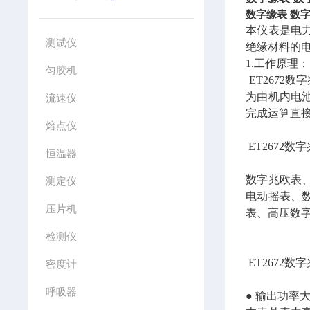
数字缘表 数
本仪表是电
测试仪
绝缘材料的
1.工作原理
匀胶机
ET267
为由机内电池
流速仪
完成运算直
熔点仪
ET2672
恒温器
数字兆欧表
测定仪
电动摇表、
压片机
表、高压数
检测仪
ET2672
密度计
呼吸器
● 输出功率