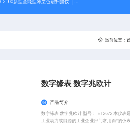
H-3100新型全能型薄层色谱扫描仪
DGJ-03电工技术实验装
当前位置：
数字缘表 数字兆欧计
产品简介
数字缘表 数字兆欧计 型号： ET2672 本仪表是电力、邮电、通信、机电安装和维修以及利用电力作为
工业动力或能源的工业企业部门常用而*的仪
及电器设备等的缘电阻。