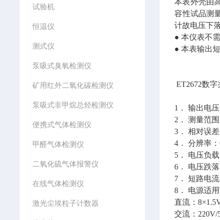
本表外壳由
试验机
容性试品测
计故电压下
恒温仪
● 本仪表不
测式仪
● 本表输
泵吸式臭氧检测仪
ET2672
矿用红外二氧化碳检测仪
泵吸式非甲烷总烃检测仪
1． 输出电压等级
2． 测量范围
便携式气体检测仪
3． 相对误差
4． 分辨率：0.
甲醛气体检测仪
5． 电压负载：
二氧化硫气体报警仪
6． 电压跌
7． 短路电流
在线气体检测仪
8． 电源适
直流：8×1.
激光尘埃粒子计数器
交流：220V/