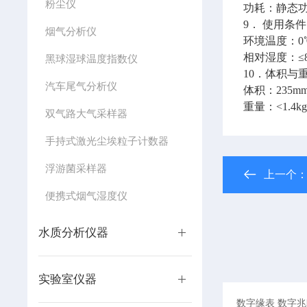
粉尘仪
功耗：静态功
9． 使用条
烟气分析仪
环境温度：0
相对湿度：≤8
黑球湿球温度指数仪
10．体积与
汽车尾气分析仪
体积：235mm
重量：<1.4k
双气路大气采样器
手持式激光尘埃粒子计数器
浮游菌采样器
上一个
便携式烟气湿度仪
水质分析仪器
实验室仪器