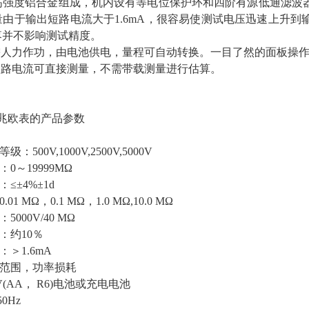
高强度铝合金组成，机内设有等电位保护环和四阶有源低通滤波
量由于输出短路电流大于1.6mA，很容易使测试电压迅速上升
落并不影响测试精度。
需人力作功，由电池供电，量程可
自
动转换。一目了然的面板操作
出短路电流可直接测量，不需带载测量进行估算。
数字兆欧表的产品参数
：500V,1000V,2500V,5000V
：0～19999MΩ
：≤±4%±1d
01 MΩ，0.1 MΩ，1.0 MΩ,10.0 MΩ
5000V/40 MΩ
落：约10％
：＞1.6mA
用范围，功率损耗
5V(AA， R6)电池或充电电池
50Hz