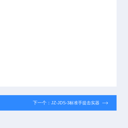
下一个：
JZ-JDS-3标准手提击实器