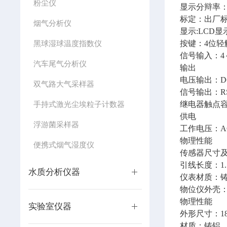
粉尘仪
显示分辩率
标定：出厂标
烟气分析仪
显示:LCD
黑球湿球温度指数仪
按键：4位轻
信号输入：4～
汽车尾气分析仪
输出
电压输出：DC
双气路大气采样器
信号输出：RS4
手持式激光尘埃粒子计数器
继电器触点容量:A
供电
浮游菌采样器
工作电压：AC
物理性能
便携式烟气湿度仪
传感器尺寸及安装方
引线长度：1
水质分析仪器
仪表材质：
物位仪外壳：
物理性能
实验室仪器
外形尺寸：185
材