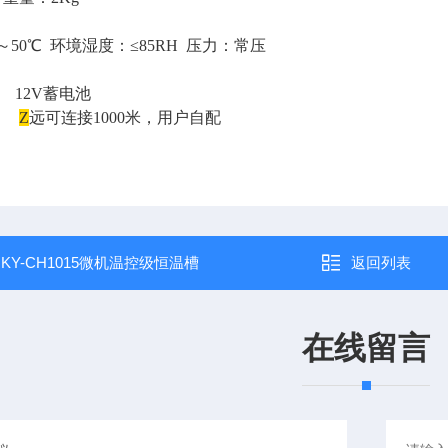
～50℃ 环境湿度：≤85RH 压力：常压
12V蓄电池
线：
Z
远可连接1000米，用户
自
配
：
KY-CH1015微机温控级恒温槽
返回列表
在线留言