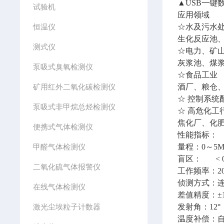
▲USB一键
试验机
应用领域
恒温仪
☆水及污水
生化反应池
测式仪
☆电力、矿
灰浆池、煤
泵吸式臭氧检测仪
☆食品工业
矿用红外二氧化碳检测仪
酒厂、粮仓
☆ 控制系统
泵吸式非甲烷总烃检测仪
☆ 高危化工
焦化厂、化
便携式气体检测仪
性能指标：
甲醛气体检测仪
量程：0～5M,
盲区： < 0.3
二氧化硫气体报警仪
工作频率：20
侦测方式：连续1
在线气体检测仪
差值精度：±1
激光尘埃粒子计数器
发射角：12°
温度补偿：