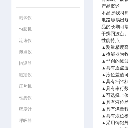
产品概述
本品是我司
测试仪
电路容易出
品的长期可
匀胶机
干扰回波点
流速仪
性能特点
▲测量精度
熔点仪
▲换能器为
▲**创的滤
恒温器
▲具有逐点
测定仪
▲液位差值可
▲具有2个
压片机
▲具有串行数
▲可选择上
检测仪
▲具有液位差
密度计
▲具有满量
▲具有液位
呼吸器
▲采用铸铝