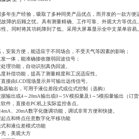
积多年生产经验，吸取了多种同类产品优点，而开发的一款方便
现故障的后顾之忧。具有测量精确、工作可靠、外观大方等优点。
靠性。同时将其功耗降到了低。采用大屏幕显示全中文菜单容易
。
高，安装方便，能适应于不同场合，不受天气等因素的影响；
收发一体，能准确接收微弱回波信号；
波处理功能，
自
动识别真伪回波。
温度补偿功能，提高了测量精度和工况适应性。
直接由LCD现场显示并可输出远传信号。
继电器输出，可用于液位差段式或位式控制（选购）
据输出或4～20mA输出或0～5V模拟量及1～5模拟量输出（订
位软件，直接在PC机上实际监控各点。
4mA、20mA数字化微调功能，调试非常方便和快捷。
程起点和终点任意数字化平移功能
模式和液位差模式功能
外壳，美观大方