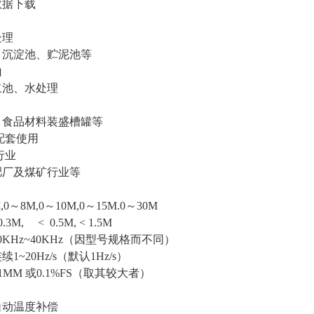
数据下载
处理
、沉淀池、贮泥池等
山
浆池、水处理
、食品材料装盛槽罐等
配套使用
行业
肥厂及煤矿行业等
0～8M,0～10M,0～15M.0～30M
M, < 0.5M, < 1.5M
KHz~40KHz（因型号规格而不同）
~20Hz/s（默认1Hz/s）
MM 或0.1%FS（取其较大者）
自
动温度补偿