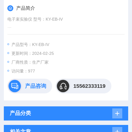
产品简介
电子束实验仪 型号：KY-EB-IV
产品介绍：
1、针对实验中，对各种实验需要进行人工测量，这样不仅
产品型号：KY-EB-IV
费时，而且也不准确，故我厂在仪器面板上加装了三块三位半高
更新时间：2024-02-25
精度数显表，实验中的有效电压数据全部在表中显示，简单明
了。
厂商性质：生产厂家
2、该产品是在的基础上配备励磁电源，针对原仪器在实验
访问量：977
中需增加一台外接稳压电源方可做磁聚焦和磁偏转实验，这样做
既不方便又增加了开支，我们现在在仪器
产品咨询
15562333119
产品分类
相关文章