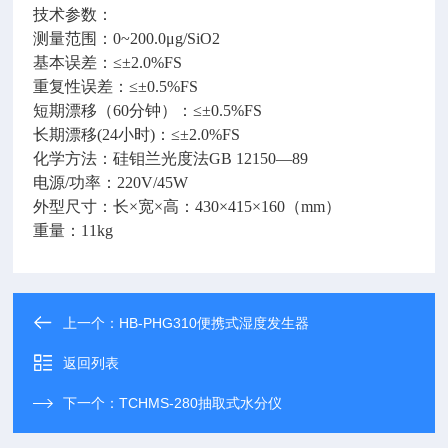
技术参数：
测量范围：0~200.0μg/SiO2
基本误差：≤±2.0%FS
重复性误差：≤±0.5%FS
短期漂移（60分钟）：≤±0.5%FS
长期漂移(24小时)：≤±2.0%FS
化学方法：硅钼兰光度法GB 12150—89
电源/功率：220V/45W
外型尺寸：长×宽×高：430×415×160（mm）
重量：11kg
上一个：
HB-PHG310便携式湿度发生器
返回列表
下一个：
TCHMS-280抽取式水分仪