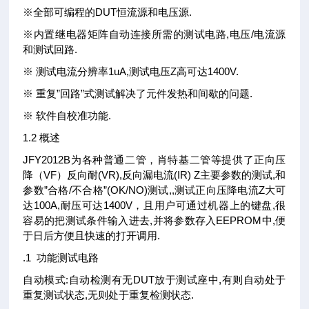
※全部可编程的DUT恒流源和电压源.
※内置继电器矩阵自动连接所需的测试电路,电压/电流源
和测试回路.
※ 测试电流分辨率1uA,测试电压Z高可达1400V.
※ 重复”回路”式测试解决了元件发热和间歇的问题.
※ 软件自校准功能.
1.2 概述
JFY2012B为各种普通二管，肖特基二管等提供了正向压
降（VF）反向耐(VR),反向漏电流(IR) Z主要参数的测试,和
参数”合格/不合格”(OK/NO)测试,,测试正向压降电流Z大可
达100A,耐压可达1400V，且用户可通过机器上的键盘,很
容易的把测试条件输入进去,并将参数存入EEPROM中,便
于日后方便且快速的打开调用.
.1 功能测试电路
自动模式:自动检测有无DUT放于测试座中,有则自动处于
重复测试状态,无则处于重复检测状态.