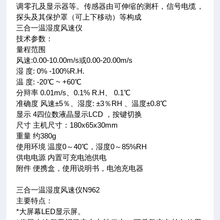
调零孔及显示器等。传感器由可伸缩的测杆，信号电缆，
探头及其保护罩（可上下移动）等构成
三合一温湿度风速仪
技术参数：
量程范围
风速:0.00-10.00m/s或0.00-20.00m/s
湿 度: 0% -100%R.H.
温 度: -20℃ ~ +60℃
分辩率 0.01m/s、0.1% R.H、 0.1℃
准确度 风速±5％、湿度: ±3％RH 、温度±0.8℃
显示 4四位数液晶显示LCD ，按键切换
尺寸 主机尺寸：180x65x30mm
重量 约380g
使用环境 温度0～40℃，湿度0～85%RH
供电电源 内置可充电池供电
附件 便携盒，使用说明书，电池充电器
三合一温湿度风速仪N962
主要特点：
*大屏幕LED显示屏。