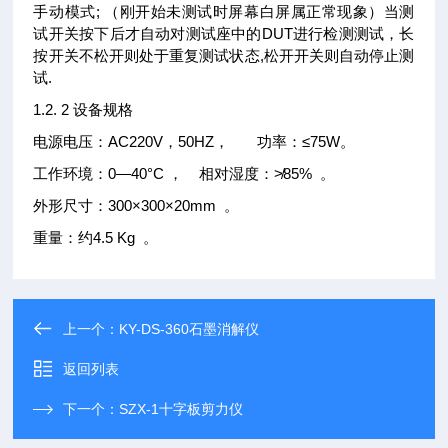
手动模式; （刚开始未测试时屏幕白屏属正常现象）当测
试开关按下后才自动对测试座中的DUT进行检测测试，长
按开关不松开则处于重复测试状态,松开开关则自动停止测
试.
1.2. 2 设备规格
电源电压：AC220V，50HZ， 功率：≤75W。
工作环境：0—40°C ， 相对湿度：≯85% 。
外形尺寸：300×300×20mm 。
重量：约4.5 Kg 。
上一个：
KY-DS-360石墨消解仪
返回列表
下一个：
SZX-1十字板剪力仪