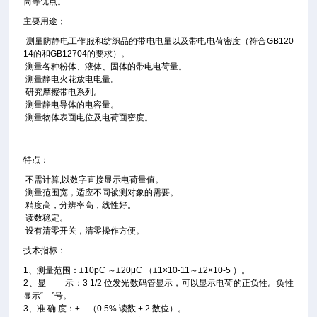
筒等优点。
主要用途；
测量防静电工作服和纺织品的带电电量以及带电电荷密度（符合GB120
14的和GB12704的要求）。
测量各种粉体、液体、固体的带电电荷量。
测量静电火花放电电量。
研究摩擦带电系列。
测量静电导体的电容量。
测量物体表面电位及电荷面密度。
特点：
不需计算,以数字直接显示电荷量值。
测量范围宽，适应不同被测对象的需要。
精度高，分辨率高，线性好。
读数稳定。
设有清零开关，清零操作方便。
技术指标：
1、测量范围：±10pC ～±20μC （±1×10-11～±2×10-5 ）。
2、显 示：3 1/2 位发光数码管显示，可以显示电荷的正负性。负性
显示“－”号。
3、准 确 度：± （0.5% 读数 + 2 数位）。