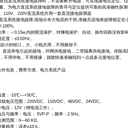
查找直流系统接地故障时，不需要断开电源，可实现接地点定位。
量。为电力直流系统接地故障的查寻与定位提供可靠的高准确性探测仪
8V、110V、220V直流系统共用一套直流接地探测器
除直流系统接地故障,现场分布大电容的干扰,准确无误地将故障锁定在小
:100%。
功率：＜0.15w,内的限流保护，对继电保护、自动、操作回路没有影
定度：±0.02Hz。
"圆设计的钳口，大、小线共用，不用换钳子.
交、直流串电引起的接地，环网供电接地，二管隔离供电接地。排除高
装，不用停电，不用摇缘，就能快速准确找到一点或多点接地位置。
金外包装，携带方便。电力系统产品
度：-10℃—+50℃。
线电压范围：220VDC、110VDC、48VDC、24VDC。
作电压：12V（锂电池工作）。
压与频率：电压： 5VP-P ；频率：2.5Hz。
测范围：0—60 KΩ。
测量精度：误差≤10％。