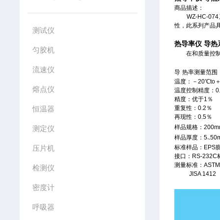
商品描述：
WZ-HC-074
性，此系列产品
测试仪
热导率仪 导热
匀胶机
在和质量控制领域
流速仪
导
热率测量范围：0
温度：－20℃to＋
熔点仪
温度控制精度：0.
精度：优于1％
恒温器
重复性：0.2％
再现性：0.5％
样品规格：200m
测定仪
样品厚度：5
50
~
压片机
标准样品：EPS
接口：RS-232
测量标准：ASTM-C
检测仪
JISA 1412
密度计
呼吸器