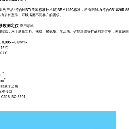
系列产品*符合NIST(美国标准技术局)SRM1450标准，所有测试均符合GB10295-88、
具有多种型号，可以满足不同客户的需求。
系数测定仪
应用领域
，用于测量塑料、橡胶、聚氨酯、苯乙烯、矿物纤维等样品的热导率，测量范围0.005~
.005～0.8w/mk
75℃
01℃
2
m
2
mm
膨胀聚苯乙烯
C标准接口
518,ISO-8301