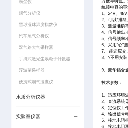
方便等特点。
粉尘仪
统接电容的容
烟气分析仪
1、24V、4
2、可以*排
黑球湿球温度指数仪
3、测量准确率
4、信号输出
汽车尾气分析仪
5、信号频率稳
6、采用"心
双气路大气采样器
7、 能适应
8、?不用安
手持式激光尘埃粒子计数器
9、豪华铝合
浮游菌采样器
便携式烟气湿度仪
技术参数：
1、适应环境温
水质分析仪器
2、直流系统母
3、定位仪工
4、输出信号电
实验室仪器
5、接地电阻检
6、接地电阻