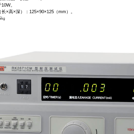
10W。
长×高×深）：125×90×125（mm）。
5㎏