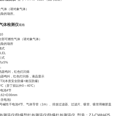
性气体（请对象气体）
危险的场所。
气体检测仪
规格
110
测全部可燃性气体（请对象气体）
危险的场所
燃烧式
%LEL
吸引式
的±5%
EL
鸣器鸣叫，红色灯闪烁
鸣器鸣叫，红色灯闪烁，液晶显示
ICT3(本质安全防爆+耐压防爆)
50℃（异丁烷以外0～40℃）
干电池4节
62×D36mm
不含电池)
5号碱性干电池4节、气体导管（1m）、排放过滤器、过滤片、吸管、吸管用橡胶盖
测温仪/防爆型红外测温仪/防爆红外测温仪 型号：ZJ-CWH425