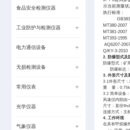
示当前测量状
食品安全检测仪器
执行标准：
GB3836
MT380-2007
工业防护与检测仪器
MT381-2007
MT393-1995
AQ6207-200
电力通信设备
Q/KY-3-2010
2. 防爆型式
防爆型式：矿
无损检测设备
防爆标志：
3. 外形尺寸及
3.1外形尺寸：
常用仪表
重 量：0.75k
3.2 简单设备
风速仪内部由
尺寸：直径
Φ
≤
光学仪器
连接方式：主机
4.
工作环境
在
具有甲烷爆
气象仪器