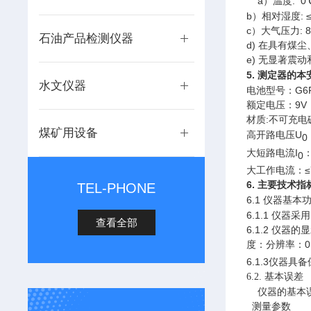
a
）温度
: 0
b
）相对湿度
: 
c
）大气压力
: 
石油产品检测仪器
d) 在具有煤
e) 无显著震
5.
测定器的本
水文仪器
电池型号：
G6
额定电压：9V
材质:不
煤矿用设备
高开路电压U
0
大短路电流I
0
大工作电流
：
6. 主要技术指
TEL-PHONE
6.1
仪器基本
6.1.
1
仪器采用
查看全部
6.1
.2 仪器
度：分辨率：0
6.1.3仪器具
基本误差
6.2.
仪器的基本
测量参数