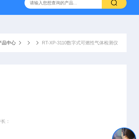
置
CS-300轨道式摇床
JKG-203新型冷原子吸收测汞仪
产品中心
RT-XP-3110数字式可燃性气体检测仪
110特长：