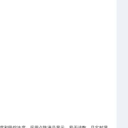
温度和甲烷浓度。采用点阵液晶显示，易于读数，且实时显