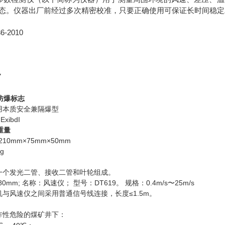
态。仪器出厂前经过多次精密校准，只要正确使用可保证长时间稳定
-2010
7
及防爆标志
用本质安全兼隔爆型
Ex
ib
d
I
重量
210mm
×7
5mm×50
mm
g
：
一个发光二管、接收二管和叶轮组成。
80mm; 名称：风速仪； 型号：
DT619
。 规格：0.4m/s
25m/s
〜
与风速仪之间采用普通信号线连接，长度≤1.5m。
炸性
危险的
煤矿井下：