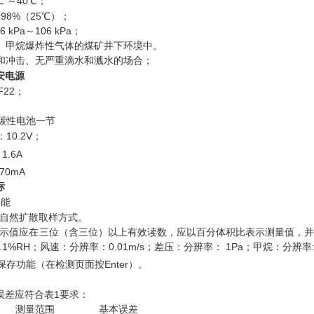
℃
～
40
℃；
≤9
8
%
（25℃）；
8
6
kPa
～
1
0
6 kPa
；
尘、甲烷爆炸性气体的煤矿井下环境中。
动和冲击、无严重滴水和溅水的场合；
安电源
F22
；
可充电碳性电池一节
：
10
.
2
V；
：
1.6
A
≤70mA
标
功能
自然扩散取样方式。
的显示值应在三位（含三位）以上有效读数，应以百分体积比表示测量值，
.1%RH；风速：分辨率：
0.01m/s
；差压：分辨率： 1
Pa
；甲烷：分辨率
备保存功能（在检测页面按Enter）。
误差应符合表1要求：
测量范围
基本误差