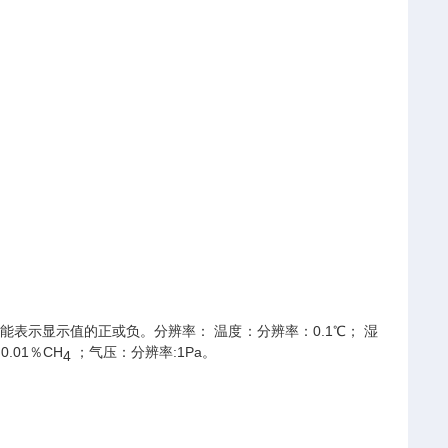
并能表示显示值的正或负。分辨率
： 温度：分辨率：0.1℃； 湿
:
0.01％CH
；气压：分辨率:1Pa。
4