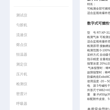
特长：
可检测全部可燃
适合监视有爆炸
测试仪
数字式可燃性
匀胶机
型 号 RT-XP-3
流速仪
检测气体 可检
适合监视有爆炸
熔点仪
检测原理 接触
检测范围 0-100
恒温器
采样方式 自动
指示精度 全量程
报警浓度 20%L
测定仪
气体报警时：蜂
故障报警时：蜂
压片机
防爆构造ExibdI
使用温度 -20～
检测仪
电 源 5号碱性
外形尺寸W82×H1
密度计
重 量 约450g(
标配附件皮套、
呼吸器
本质安全型红外