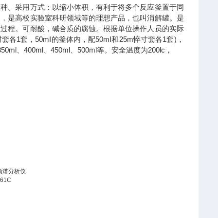
两种。采用万式：以缩小体积，有利于将多个反应釜置于同
便，是高校实验室科研领域等的理想产品，也叫消解罐。是
应过程。可耐酸，碱合质的腐蚀。根据单位操作人员的实际
套各1套，50mI的釜体内，配50mI和25m悴寸套各1套)，
ml、400ml、450ml、500ml等。安全温度为200lc，
频谱分析仪
61C