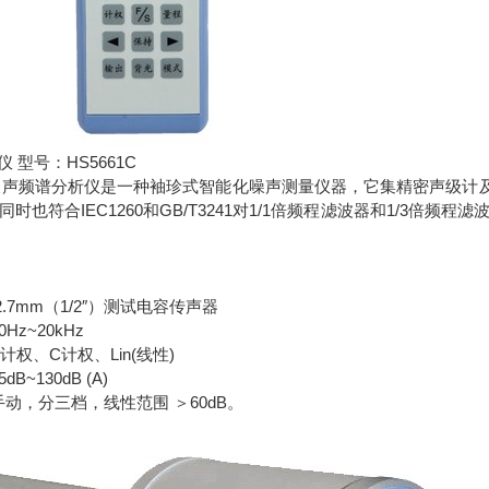
 型号：HS5661C
型噪声频谱分析仪是一种袖珍式智能化噪声测量仪器，它集精密声级计及频谱分
同时也符合IEC1260和GB/T3241对1/1倍频程滤波器和1/3
2.7mm（1/2″）测试电容传声器
Hz~20kHz
计权、C计权、Lin(线性)
B~130dB (A)
动，分三档，线性范围 ＞60dB。