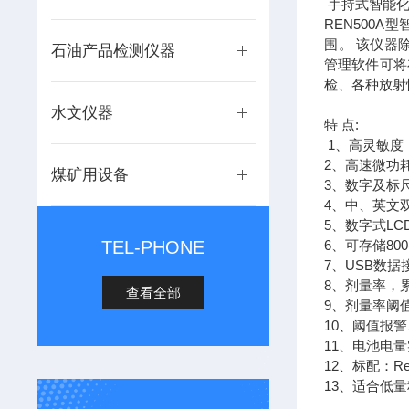
手持式智能化х
REN500
围。 该仪器
石油产品检测仪器
管理软件可将
检、各种放射
水文仪器
特 点:
1、高灵敏度
2、高速微功
煤矿用设备
3、数字及标
4、中、英文
5、数字式L
TEL-PHONE
6、可存储8
7、USB数
8、剂量率，
查看全部
9、剂量率阈
10、阈值报
11、电池电
12、标配：Re
13、适合低