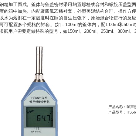
钢精加工而成。釜体与釜盖密封采用均置螺栓线容封和螺旋压盖型
度的箱中加热。内配聚四氟乙稀衬套，外型美观结构台理、操作方
以水为溶剂在一定温度时在睡的自生压强下，原始混合物进行的反
可配置多个规格的衬套。(如：100mI的釜体内，配1 00mI和50m时
用户需要定做特殊的型号，如150ml、200ml、250ml、300ml、350
产品名称：噪声
产品型号：HS56