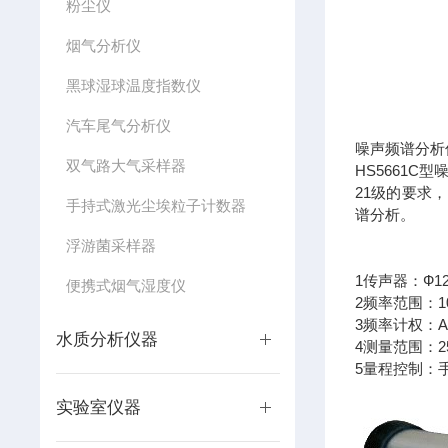
粉尘仪
烟气分析仪
黑球湿球温度指数仪
汽车尾气分析仪
噪声频谱分析仪
双气路大气采样器
HS5661C
21级的要求，
手持式激光尘埃粒子计数器
谱分析。
浮游菌采样器
1传声器：Ф1
便携式烟气湿度仪
2频率范围：10
3频率计权：A
水质分析仪器
4测量范围：25d
5量程控制：手
实验室仪器