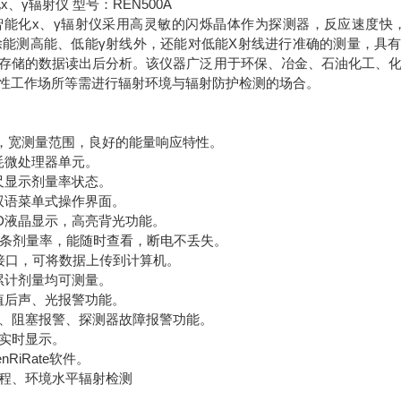
、γ辐射仪 型号：REN500A
A型智能化х、γ辐射仪采用高灵敏的闪烁晶体作为探测器，反应速度
除能测高能、低能γ射线外，还能对低能X射线进行准确的测量，具有良
存储的数据读出后分析。该仪器广泛用于环保、冶金、石油化工、
性工作场所等需进行辐射环境与辐射防护检测的场合。
，宽测量范围，良好的能量响应特性。
耗微处理器单元。
尺显示剂量率状态。
双语菜单式操作界面。
CD液晶显示，高亮背光功能。
00条剂量率，能随时查看，断电不丢失。
据接口，可将数据上传到计算机。
累计剂量均可测量。
值后声、光报警功能。
警、阻塞报警、探测器故障报警功能。
量实时显示。
nRiRate软件。
量程、环境水平辐射检测