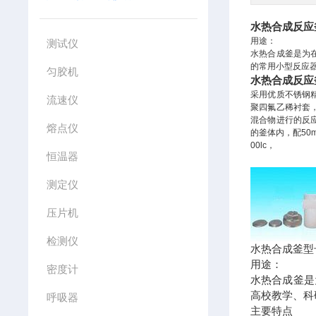
水热合成反应
用途：
测试仪
水热合成釜是为
的常用小型反应
匀胶机
水热合成反应
采用优质不锈钢
流速仪
聚四氟乙稀衬套
混合物进行的反应
熔点仪
的釜体内，配50m
00lc，
恒温器
测定仪
压片机
检测仪
水热合成釜型号:
用途：
密度计
水热合成釜是
高校教学、科
呼吸器
主要特点