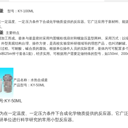
釜
型号：KY-100ML
在一定温度、一定压力条件下合成化学物质提供的反应器。它广泛应用于新材料、能
器。
釜
主要特点
精加工而成。釜体与釜盖密封采用均置螺栓线容封和螺旋压盖型两种。采用万式：以
，外型美观结构台理、操作方便，是高校实验室科研领域等的理想产品，也叫消解罐
过程。可耐酸，碱合质的腐蚀。根据单位操作人员的实际需求，釜体内可可配置多个规格的衬套
I和25m悴寸套各1套)，经济实用。可根据用户需要定做特殊的型号，如150ml、200ml、25
产品名称：水热合成釜
产品型号：KY-50ML
KY-50ML
为在一定温度、一定压力条件下合成化学物质提供的反应器。它广
研单位进行科学研究的常用小型反应器。