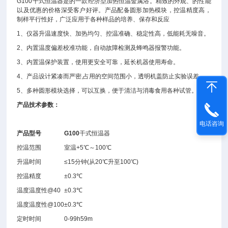
G100干式恒温器是的一款经济型加热恒温金属浴。精致的外观、的性能
以及优惠的价格深受客户好评。产品配备圆形加热模块，控温精度高，
制样平行性好，广泛应用于各种样品的培养、保存和反应
1、仪器升温速度快、加热均匀、控温准确、稳定性高，低能耗无噪音。
2、内置温度偏差校准功能，自动故障检测及蜂鸣器报警功能。
3、内置温保护装置，使用更安全可靠，延长机器使用寿命。
4、产品设计紧凑而严密,占用的空间范围小，透明机盖防止实验误差。
5、多种圆形模块选择，可以互换，便于清洁与消毒食用各种试管。
产品技术参数：
电话咨询
产品型号
G100
干式恒温器
控温范围
室温+5℃～100℃
升温时间
≤15分钟(从20℃升至100℃)
控温精度
±0.3℃
温度温度性@40
±0.3℃
温度温度性@100
±0.3℃
定时时间
0-99h59m