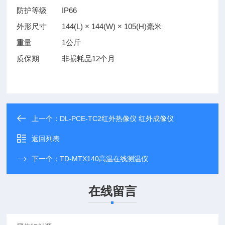
防护等级
IP66
外形尺寸
144(L) × 144(W) × 105(H)毫米
重量
1公斤
质保期
非损耗品12个月
上一个：
DL-PCE-TC2红外热像仪 红外成像仪
返回列表
下一个：
TD-MTX140高温在线测温仪
在线留言