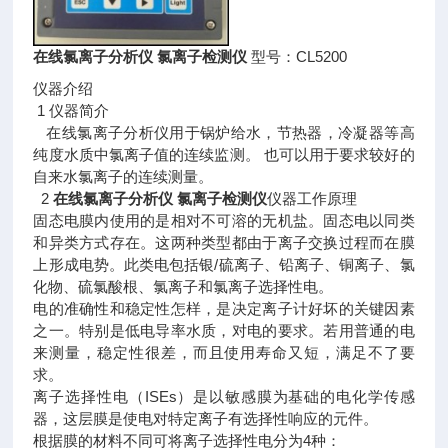
在线氯离子分析仪 氯离子检测仪
型号：CL5200
仪器介绍
1 仪器简介
在线氯离子分析仪用于锅炉给水，节热器，冷凝器等高
纯度水质中氯离子值的连续监测。 也可以用于要求较好的
自来水氯离子的连续测量。
2
在线氯离子分析仪 氯离子检测仪
仪器工作原理
固态电膜内使用的是相对不可溶的无机盐。固态电以同类
和异类方式存在。这两种类型都由于离子交换过程而在膜
上形成电势。此类电包括银/硫离子、铅离子、铜离子、氯
化物、硫氯酸根、氯离子和氯离子选择性电。
电的准确性和稳定性怎样，是决定离子计好坏的关键因素
之一。特别是低电导率水质，对电的要求。若用普通的电
来测量，稳定性很差，而且使用寿命又短，满足不了要
求。
离子选择性电（ISEs）是以敏感膜为基础的电化学传感
器，这层膜是使电对特定离子有选择性响应的元件。
根据膜的材料不同可将离子选择性电分为4种：