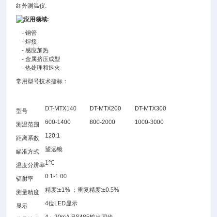
红外测温仪.
应用领域:
- 钢管
- 焊接
- 感应加热
- 金属挤压成型
- 热处理和退火
常用型号技术指标：
DT-MTX140
DT-MTX200
DT-MTX300
型号
600-1400
800-2000
1000-3000
测温范围
120:1
距离系数
望远镜
瞄准方式
1℃
温度分辨率
0.1-1.00
辐射率
精度:±1% ；重复精度:±0.5%
测量精度
4位LED显示
显示