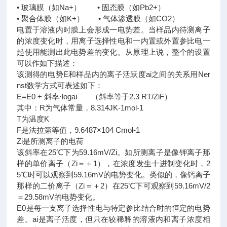
• 玻璃膜（如Na+） • 固态膜（如Pb2+）
• 聚合体膜（如K+） • 气体渗透膜（如CO2）
电置于溶液内时膜上会形成一电势差。当样品内待测离子
的浓度变化时，用离子选择性电和一内置或外置参比电一
起使用能测出此电势差的变化。从原理上说，整个的设置
可以作如下描述：
该测得的电势E和样品内的离子活跃度ai之间的关系用Ner
nst数学方式可表述如下：
E=E0 + 斜率·logai （斜率等于2.3 RT/ZiF）
其中：R为气体常量，8.314JK-1mol-1
T为温度K
F是法拉第等值，9.6487×104 Cmol-1
Zi是所测离子的电荷
该斜率在25℃下为59.16mV/Zi。如所测离子是像钾离子那
样的单价离子（Zi＝＋1），在浓度发生十进制变化时，2
5℃时可以观察到59.16mV的电势变化。类似的，像钙离子
那样的二价离子（Zi＝＋2）在25℃下可观察到59.16mV/2
＝29.58mV的电势变化。
E0是每一支离子选择性电与特定参比结合时的恒定的电势
差。ai是离子活度，但只在较稀释的溶液内和离子浓度相