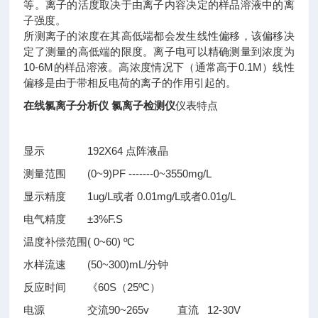
等。离子的活度取决于由离子内容决定的样品溶液中的离
子强度。
所测离子的浓度在其高低端都会发生线性偏移，该偏移决
定了测量的高低端的限度。离子电可以精确测量到浓度为
10-6M的样品溶液。高浓度情况下（通常高于0.1M）线性
偏移是由于带相反电荷的离子的作用引起的。
在线氯离子分析仪 氯离子检测仪
仪表特点
显示
192X64 点阵液晶
测量范围
(0~9)PF -------0~3550mg/L
显示精度
1ug/L或者 0.01mg/L或者0.01g/L
电气精度
±3%F.S
温度补偿范围
( 0~60) ºC
水样流速
(50~300)mL/分钟
反应时间
《60S（25ºC）
电源
交流90~265v 直流 12-30V