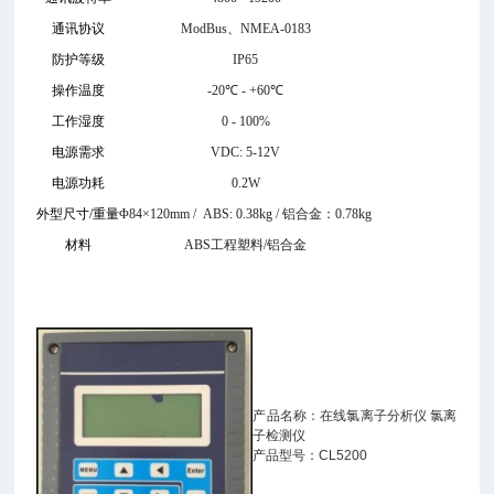
通讯协议
ModBus、NMEA-0183
防护等级
IP65
操作温度
-20℃ - +60℃
工作湿度
0 - 100%
电源需求
VDC: 5-12V
电源功耗
0.2W
外型尺寸/重量
Φ84×120mm / ABS: 0.38kg / 铝合金：0.78kg
材料
ABS工程塑料/铝合金
产品名称：在线氯离子分析仪 氯离
子检测仪
产品型号：CL5200