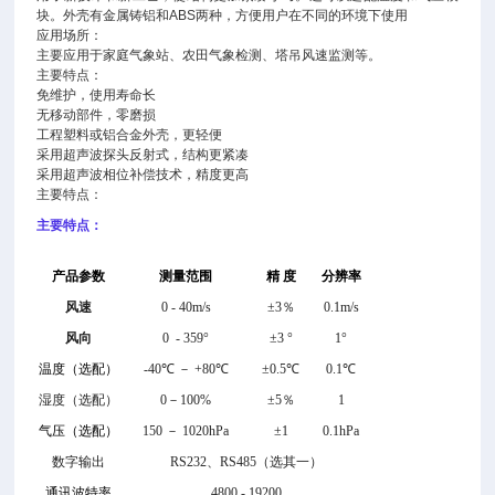
块。外壳有金属铸铝和ABS两种，方便用户在不同的环境下使用
应用场所：
主要应用于家庭气象站、农田气象检测、塔吊风速监测等。
主要特点：
免维护，使用寿命长
无移动部件，零磨损
工程塑料或铝合金外壳，更轻便
采用超声波探头反射式，结构更紧凑
采用超声波相位补偿技术，精度更高
主要特点：
主要特点：
产品参数
测量范围
精 度
分辨率
风速
0 - 40m/s
±
3％
0.1m/s
风向
0 - 359°
±3
°
1°
温度（选配）
-40℃ － +80℃
±
0.5℃
0.1℃
湿度（选配）
0－100%
±
5％
1
气压（选配）
150 － 1020hPa
±1
0.1hPa
数字输出
RS232、RS485（选其一）
通讯波特率
4800 - 19200