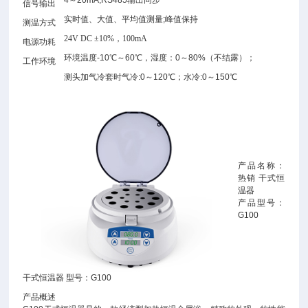
4～20mA,RS485输出同步
信号输出
实时值、大值、平均值测量;峰值保持
测温方式
24V DC ±10%
，
100mA
电源功耗
环境温度-10℃～60℃，湿度：0～80%（不结露）；
工作环境
测头加气冷套时气冷:0～120℃；水冷:0～150℃
产品名称：
热销 干式恒
温器
产品型号：
G100
干式恒温器 型号：G100
产品概述