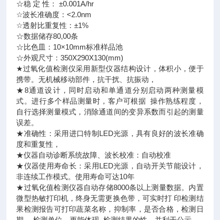
☆稳 定 性： ±0.001A/hr
☆波长准确度：<2.0nm
☆透射比重复性：±1%
☆数据储存80,00条
☆比色皿：10×10mm标准样品池
☆外观尺寸：350X290X130(mm)
★过氧化值检测仪采用新型仪器结构设计，体积小，便于
携带。无机械移动部件，抗干扰、抗振动，
★8通道设计，同时启动和单通道分别启动两种测量模
式。进行多个样品测量时，客户可根据 操作熟练程度，
自行选择测量模式，消除通道间的变异系数而引起的测量
误差。
★准确性：采用进口特制LED光源，具有良好的波长准确
度和重复性，
★仪器自动诊断系统故障、波长校准：自动校准
★仪器使用寿命长：采用LED光源，自动开关节能设计，
非连续工作模式。使用寿命可达10年
★过氧化值检测仪器自动存储8000条以上测量数据。内置
微型热敏打印机，终身无需更换色带，可实时打 印检测结
果检测报告可打印蔬菜名称，抑制率，是否合格，检测日
期 ，检测单位。更能体现 检测结果的性，并利于公示