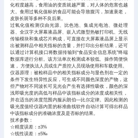
化程度越高，食用油的变质就越严重，对人体的危害也越
大。食用过氧化值标的食品可能会导致腹泻，加速衰老，
皮肤长斑等多种不良后果。
过氧化值检测仪由光源、比色池、集成光电池、微处理
器、全汉字大屏幕液晶屏、嵌入式微型热敏打印机、无线
传输模块和集成芯片构成，可直接在大屏幕液晶屏上显示
出被测样品中相关指标的含量，并打印出分析结果，还可
以通过计算机接口将数据传输到“食品安全信息系统”终端
数据库进行分析。该方法单次检测成本较低、操作简便快
速， 方便执法人员或生产质控人员现场使用和车载使用。
仪器原理：被检样品中的相关指标成分与显色剂在一定的
条件下发生特异性反应，可生成不同颜色深度的产物，这
些产物对不同波长可见光会产生有选择性吸收，颜色的深
浅即吸光度的高低与样品中该指标成分的浓度成相关性，
并在适当的浓度范围内服从朗伯—比尔定律。因此检测的
吸光度值经仪器内置的标准曲线软件自动计算可得出样品
中该指标成分的准确浓度及是否标的结果。
技术参数：
☆精度误差：±3%
☆线性误差：±5‰