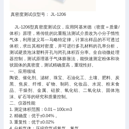
真密度测试仪型号： JL-1206
JL-1206型真密度测试仪，应用阿基米德（密度＝质量/
体积）原理，将传统的比重瓶法测试介质改为小分子惰性
气体，利用波义耳—马略特定律，计算出样品的不可透过
体积，求出其相对密度，并可进行多孔材料的孔率分析，
测试硬质泡沫塑料开孔与闭孔体积百分率。全自动微处理
器控制，测试原理基于气体膨胀法，能快速测定粉体和块
状固体的真密度，测试精确度高，重现性好。
一、应用领域
陶瓷、催化剂、滤材、珠宝、石油化工、土壤、肥料、炭
黑、焦炭、纤维、矿物、制药、化妆品、水泥、粉末食
品、干燥剂、金属、硅胶、氧化铝、二氧化钛、固体泡
沫、矿石等的研究和质量控制。
二、仪器性能
1. 测定体积范围：0.01～100cm3
2. 精确度：优于±0.04% 。
3. 重复性：优于±0.02%
4. 分析气体：压缩空气或氦气、氮气