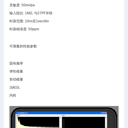
灵敏度: 50mv/pa
输入阻抗: 1MΩ, 与27PF并联
时基范围: 10ns至1sec/div
时基精准度: 50ppm
可测量的性能参数
固有频率
弹性模量
剪切模量
泊松比
内耗