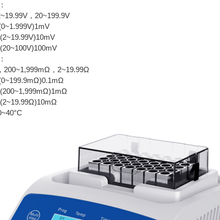
：
~19.99V，20~199.9V
1.999V)1mV
99V)10mV
0V)100mV
：
200~1,999mΩ，2~19.99Ω
199.9mΩ)0.1mΩ
,999mΩ)1mΩ
99Ω)10mΩ
~40°C