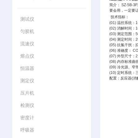
简介： SZ-5B-3
要会用，一定要
技术指标：
测试仪
(01) 温控系统：1
(02) 消解时间：
匀胶机
(03) 测定范围：
(04) 测定时间
流速仪
(05) 抗氯干扰：[C
(06) 准确度： C
熔点仪
(07) 外型尺寸：2
(08) 内存标
(09) 冷光源、
恒温器
(10) 定时系
配置：反应器(消
测定仪
压片机
检测仪
密度计
呼吸器