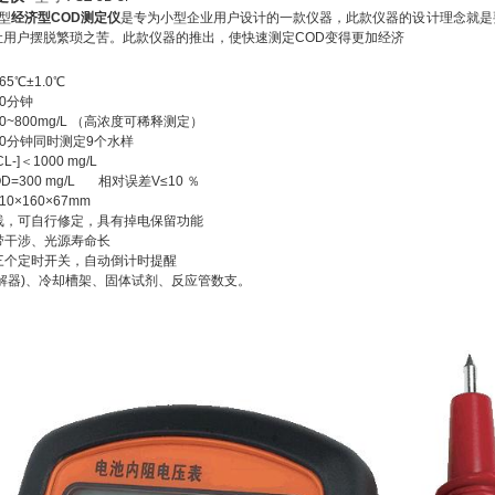
F型
经济型COD测定仪
是专为小型企业用户设计的一款仪器，此款仪器的设计理念就是
让用户摆脱繁琐之苦。此款仪器的推出，使快速测定COD变得更加经济
65℃±1.0℃
10分钟
50~800mg/L （高浓度可稀释测定）
：20分钟同时测定9个水样
L-]＜1000 mg/L
OD=300 mg/L 相对误差V≤10 ％
10×160×67mm
准曲线，可自行修定，具有掉电保留功能
窄带干涉、光源寿命长
统：三个定时开关，自动倒计时提醒
解器)、冷却槽架、固体试剂、反应管数支。