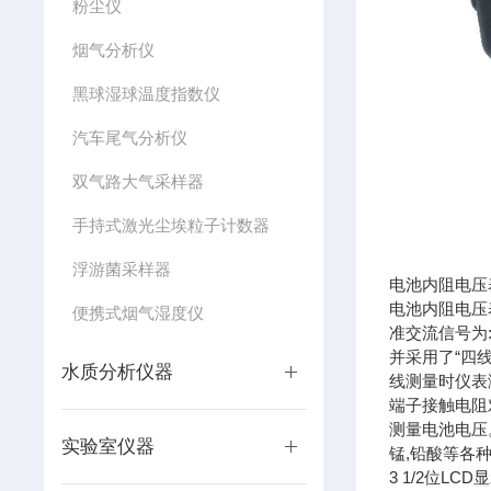
粉尘仪
烟气分析仪
黑球湿球温度指数仪
汽车尾气分析仪
双气路大气采样器
手持式激光尘埃粒子计数器
浮游菌采样器
电池内阻电压表
电池内阻电压
便携式烟气湿度仪
准交流信号为:
并采用了“四
水质分析仪器
线测量时仪表
端子接触电阻
测量电池电压
实验室仪器
锰,铅酸等各
3 1/2位LC