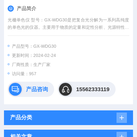
产品简介
光栅单色仪 型号：GX-WDG30是把复合光分解为一系列高纯度
的单色光的仪器。主要用于物质的定量和定性分析、光源特性、
溶液的浓度、光的生效效应和透明物质的光学特性等研究工作。
它可广泛地用于化学、制药、造纸、建筑、材料、仪器仪表、环
产品型号：GX-WDG30
境保护、光学真空镀膜等方面。
更新时间：2024-02-24
厂商性质：生产厂家
访问量：957
产品咨询
15562333119
产品分类
相关文章