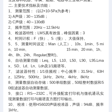
二. 主要技术指标及功能：
1、 测量范围：（以2×10-5Pa为参考）
1) A声级：30～135dB；
2) C声级：40～130dB
2、 频率范围：20Hz～12.5kHz
3、 检波器特性：LMS真有效值，峰值因素：3
4、 时间计权：F（快）、S（慢）、大值保持。
5、 5、测量时间设定：Man（人工）、10s、1min、5 mi
n、10 min、 15 min、20 min、1h、
4h、8h、24h、Regular(整时)。
6、 自动测量功能：Leq、L5、L10、L50、L90、L95.Lma
x、SD、Ld、Ln、Ldn及1/1频谱等。
7、 滤波器特性：1/1倍频程；中心频率：31.5Hz、63H
z、125Hz、500Hz、1kHz、2kHz、4kHz、8kHz
8、 测量数据自动存储：500单组数据，50组整时数据和5
0组滤波器自动测量数据。
9、 接口：RS—232C，可外接配套打印机与微机通讯实
现测量数据打印与频谱直方图打印输出。
10、 校准：使用HS6020声级校准器，声级：94dB、频率
1kHz。