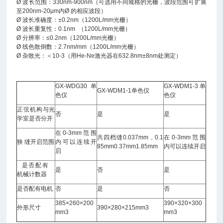
Ø 波长范围：330nm-900nm（可选用不同规格的光栅，波段范围可扩展
至200nm-20μm内Ø 的相应波段）
Ø 波长准确度：±0.2nm（1200L/mm光栅）
Ø 波长重复性：0.1nm （1200L/mm光栅）
Ø 分辨率：≤0.2nm（1200L/mm光栅）
Ø 线色散倒数：2.7nm/mm（1200L/mm光栅）
Ø 杂散光：＜10-3（用He-Ne激光器在632.8nm±8nm处测定）
GX-WDG30单
GX-WDM1-3单
GX-WDM1-1单色仪
色仪
色仪
正弦机构与光
否
是
是
学室是否分开
在0-3mm范围
共四档缝0.037mm，0.1
在0-3mm范围
狭 缝开启范围
内可以连续开
85mm0.37mm1.85mm
内可以连续开启
启
是否配有
是
否
是
机械计数器
是否配有电机
否
是
否
385×260×200
390×320×300
外形尺寸
390×280×215mm3
mm3
mm3