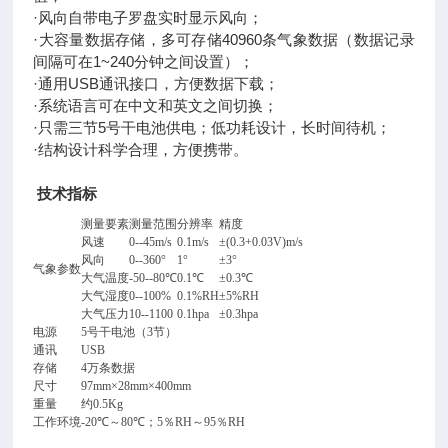
·风向自带电子罗盘实时显示风向；
·大容量数据存储，多可存储40960条气象数据（数据记录
间隔可在1~240分钟之间设置）；
·通用USB通讯接口，方便数据下载；
·系统语言可在中文和英文之间切换；
·只需三节5号干电池供电；低功耗设计，长时间待机；
·结构设计科学合理，方便携带。
技术指标
测量要素
测量范围
分辨率
精度
风速
0--45m/s
0.1m/s
±(0.3+0.03V)m/s
风向
0--360°
1°
±3°
气象参数
大气温度
-50--80℃
0.1℃
±0.3℃
大气湿度
0--100%
0.1%RH
±5%RH
大气压力
10--1100
0.1hpa
±0.3hpa
电源
5号干电池（3节）
通讯
USB
存储
4万条数据
尺寸
97mm×28mm×400mm
重量
约0.5Kg
工作环境
-20℃～80℃；5％RH～95％RH