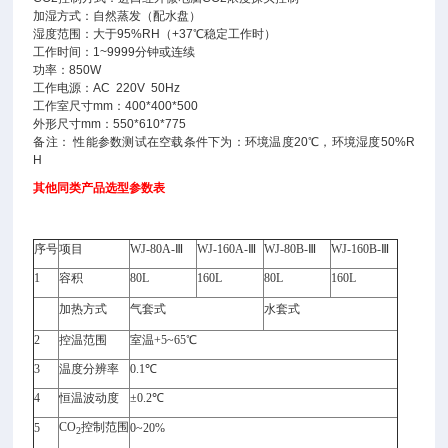
加湿方式：自然蒸发（配水盘）
湿度范围：大于95%RH（+37℃稳定工作时）
工作时间：1~9999分钟或连续
功率：850W
工作电源：AC 220V 50Hz
工作室尺寸mm：400*400*500
外形尺寸mm：550*610*775
备注： 性能参数测试在空载条件下为：环境温度20℃，环境湿度50%R
H
其他同类产品选型参数表
序号
项目
WJ-80A-Ⅲ
WJ-160A-Ⅲ
WJ-80B-Ⅲ
WJ-160B-Ⅲ
1
容积
80L
160L
80L
160L
加热方式
气套式
水套式
2
控温范围
室温+5~65℃
3
温度分辨率
0.1℃
4
恒温波动度
±0.2℃
CO
控制范围
5
0~20%
2