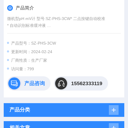
产品简介
微机型pH mV计 型号:SZ-PHS-3CW* 二点按键自动校准
* 自动识别标准缓冲液
* 自动电斜率显示
* 自动温度补偿及测量
产品型号：SZ-PHS-3CW
* 可选标准缓冲液类型（NIST或USA）
更新时间：2024-02-24
* 配置防水键盘及电架
厂商性质：生产厂家
访问量：799
产品咨询
15562333119
产品分类
相关文章