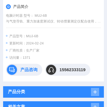
产品简介
电脑计时器 型号： MUJ-6B
与气垫导轨、重力加速度测试仪、转动惯量测定仪配合使用，用
于测量时间、加速度、碰撞、周期、频率等实验并具有数据存储
和时间速度转换功能。
产品型号：MUJ-6B
更新时间：2024-02-24
主要技术参数
1.显示方式：6位0.8“LED显示 2.计时范围：0.00ms-35.
厂商性质：生产厂家
50min
访问量：1371
3.测速范围：0.01-2000cm/s 4.测频范围：1HZ-20MH
Z
产品咨询
15562333119
5.周期范围：1~9999
产品分类
相关文章