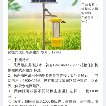
产品名称：
频振式太阳
能杀虫灯
产品型号：T
Y-40
频振式太阳能杀虫灯 型号：TY-40
一、性能特点
1、采用频振诱控技术，符合GB/24689.2-2009植物保护机
械频振式杀虫灯 标准。
2、触杀虫网采用不锈钢竖网竖立连接，竖丝直径2mm, 电
网电压：2300±115V，设有电网过留短路保护装置，防止
因虫体残余电网短路。
3、网间距可根据不同靶标害虫进行选择（一般≤10m
m）。
4、缘柱：瞬间耐高温1000摄氏度，耐腐蚀，耐性能，雨