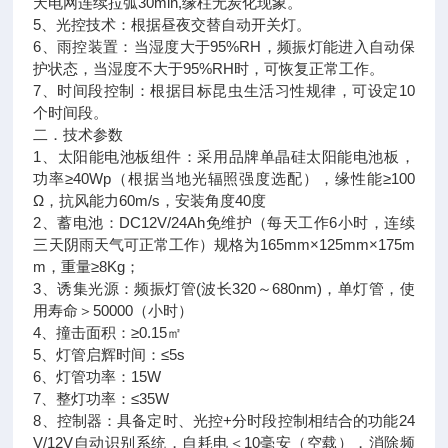
天电网连续拉弧30min,缘柱无炭化现象。
5、光控技术：根据昼夜交替自动开关灯。
6、雨控装置：当湿度大于95%RH，频振灯能进入自动保
护状态，当湿度不大于95%RH时，可恢复正常工作。
7、时间段控制：根据目标昆虫生活习性规律，可设定10
个时间段。
二．技术参数
1、太阳能电池板组件：采用品牌单晶硅太阳能电池板，
功率≥40Wp（根据当地光辐照强度选配），缘性能≥100
Ω，抗风能力60m/s，安装角度40度
2、蓄电池：DC12V/24Ah免维护（每天工作6小时，连续
三天阴雨天气可正常工作）规格为165mm×125mm×175m
m，重量≥8Kg；
3、诱集光源：频振灯管(波长320～680nm)，单灯管，使
用寿命＞50000（小时）
4、撞击面积：≥0.15㎡
5、灯管启辉时间：≤5s
6、灯管功率：15W
7、整灯功率：≤35W
8、控制器：具备定时、光控+分时段控制相结合的功能24
V/12V自动识别系统，自耗电＜10毫安（空载），消除频