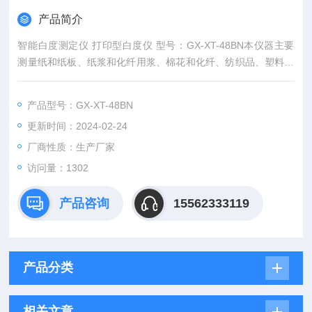
产品简介
智能白度测定仪 打印型白度仪 型号：GX-XT-48BN本仪器主要
测量纸和纸板、纸浆和化纤用浆、棉花和化纤、纺织品、塑料、
陶瓷、塘瓷、淀粉、食盐、白水泥、瓷土、滑石粉等各种物体的
白度。还可以测量薄页材料的不透明度等光学性能。
产品型号：GX-XT-48BN
1、测定试样的蓝光漫反射因数（R457），称为“蓝光白度"或“IS
更新时间：2024-02-24
O白度"（ISO Brightness）。
2、分析试样材料是否含有荧光增白剂，并可测定荧光发射产生
厂商性质：生产厂家
的荧
访问量：1302
产品咨询
15562333119
产品分类
相关文章