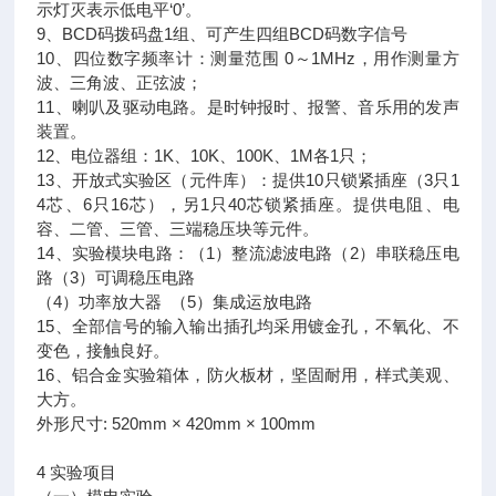
示灯灭表示低电平‘0’。
9、BCD码拨码盘1组、可产生四组BCD码数字信号
10、四位数字频率计：测量范围 0～1MHz，用作测量方
波、三角波、正弦波；
11、喇叭及驱动电路。是时钟报时、报警、音乐用的发声
装置。
12、电位器组：1K、10K、100K、1M各1只；
13、开放式实验区（元件库）：提供10只锁紧插座（3只1
4芯、6只16芯），另1只40芯锁紧插座。提供电阻、电
容、二管、三管、三端稳压块等元件。
14、实验模块电路：（1）整流滤波电路（2）串联稳压电
路（3）可调稳压电路
（4）功率放大器 （5）集成运放电路
15、全部信号的输入输出插孔均采用镀金孔，不氧化、不
变色，接触良好。
16、铝合金实验箱体，防火板材，坚固耐用，样式美观、
大方。
外形尺寸: 520mm × 420mm × 100mm
4 实验项目