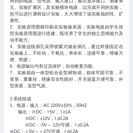
用到的电源、信号源、输入接口，输出显示接口、测量单
元、实验扩展区，及实验模块电路，以完成不同的实验，
也可以进行课程设计实验，大大增强了该实验箱的性、扩
展性。
2、实验原理图都印刷在实验板表面，实验电路由学生按
照实验原理图进行搭建，既培养了学生的独立思维能力及
动手能力。
4、实验连线插孔采用锁紧式镀金插孔，通过焊接固定在
实验板上，不松动，不氧化，寿命长，连接可靠，维修方
便、简捷；
6、电源输出均有过流保护，自动恢复功能。
7、实验箱由一体型铅合金型材制成，箱体牢固可靠，不
变形，重量轻，绝缘安全性能好，开关箱盖方便可靠，外
型美观，造型气派。
3 系统组成
1、电源：输入：AC 220V±10%，50HZ
输出：※DC：+5V， I ≥1A
※DC：±12V，I ≥0.2A
※DC：-5V～-12V可调， I ≥0.2A
※DC：＋5V～＋27V可调，I ≥0.2A