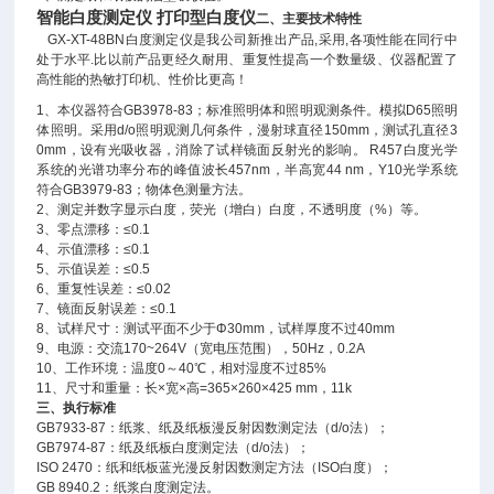
智能白度测定仪 打印型白度仪
二、主要技术特性
GX-XT-48BN白度测定仪是我公司新推出产品,采用,各项性能在同行中
处于水平.比以前产品更经久耐用、重复性提高一个数量级、仪器配置了
高性能的热敏打印机、性价比更高！
1、本仪器符合GB3978-83；标准照明体和照明观测条件。模拟D65照明
体照明。采用d/o照明观测几何条件，漫射球直径150mm，测试孔直径3
0mm，设有光吸收器，消除了试样镜面反射光的影响。 R457白度光学
系统的光谱功率分布的峰值波长457nm，半高宽44 nm，Y10光学系统
符合GB3979-83；物体色测量方法。
2、测定并数字显示白度，荧光（增白）白度，不透明度（%）等。
3、零点漂移：≤0.1
4、示值漂移：≤0.1
5、示值误差：≤0.5
6、重复性误差：≤0.02
7、镜面反射误差：≤0.1
8、试样尺寸：测试平面不少于Φ30mm，试样厚度不过40mm
9、电源：交流170~264V（宽电压范围），50Hz，0.2A
10、工作环境：温度0～40℃，相对湿度不过85%
11、尺寸和重量：长×宽×高=365×260×425 mm，11k
三、执行标准
GB7933-87：纸浆、纸及纸板漫反射因数测定法（d/o法）；
GB7974-87：纸及纸板白度测定法（d/o法）；
ISO 2470：纸和纸板蓝光漫反射因数测定方法（ISO白度）；
GB 8940.2：纸浆白度测定法。