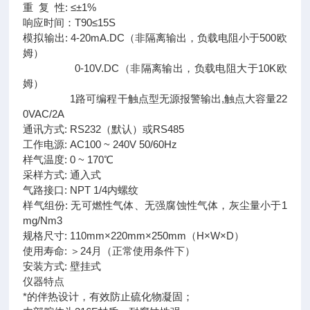
重 复 性: ≤±1%
响应时间：T90≤15S
模拟输出: 4-20mA.DC（非隔离输出，负载电阻小于500欧
姆）
0-10V.DC（非隔离输出，负载电阻大于10K欧
姆）
1路可编程干触点型无源报警输出,触点大容量22
0VAC/2A
通讯方式: RS232（默认）或RS485
工作电源: AC100 ~ 240V 50/60Hz
样气温度: 0 ~ 170℃
采样方式: 通入式
气路接口: NPT 1/4内螺纹
样气组份: 无可燃性气体、无强腐蚀性气体，灰尘量小于1
mg/Nm3
规格尺寸: 110mm×220mm×250mm（H×W×D）
使用寿命: ＞24月（正常使用条件下）
安装方式: 壁挂式
仪器特点
*的伴热设计，有效防止硫化物凝固；