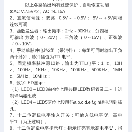
以上各路输出均有过流保护，自动恢复功能
※AC V:7.5V×2；AC I≥0.15A
2、直流信号源： 双路 –0.5V～＋0.5V；–5V～＋5V两档
连续可调.
3、函数发生器：输出频率：2Hz～90KHz，分四档
可输出 方波（ 0～20V）、三角波（ 0～15V）、正弦波
（ 0～10V）
4、手动单脉冲电路2组（带消抖）：每组可同时输出正负
两个脉冲，脉冲幅值为TTL电平。
5、固定频率脉冲源10路，输出为TTL电平：1Hz、10H
z、100Hz、1KHz、10KHz、100KHz、500KHz、1MH
z、5MHz、10MHz；
6、数字LED显示：
（1）LED0～LED3由4位七段共阴LED数码管及二～十进
制译码器组成
（2）LED4～LED5两位七段段码a.b.c.d.e.f.g.h经电阻到插
孔。
7、十二位逻辑电平输入开关：可输入低电平‘0’、高电
平‘1’（为正逻辑）。
8、十二位逻辑电平指示灯：指示灯亮表示高电平‘1’，指