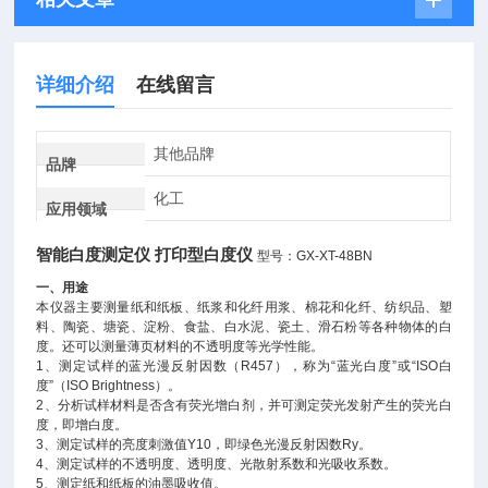
详细介绍
在线留言
其他品牌
品牌
化工
应用领域
智能白度测定仪 打印型白度仪
型号：GX-XT-48BN
一、用途
本仪器主要测量纸和纸板、纸浆和化纤用浆、棉花和化纤、纺织品、塑
料、陶瓷、塘瓷、淀粉、食盐、白水泥、瓷土、滑石粉等各种物体的白
度。还可以测量薄页材料的不透明度等光学性能。
1、测定试样的蓝光漫反射因数（R457），称为“蓝光白度”或“ISO白
度”（ISO Brightness）。
2、分析试样材料是否含有荧光增白剂，并可测定荧光发射产生的荧光白
度，即增白度。
3、测定试样的亮度刺激值Y10，即绿色光漫反射因数Ry。
4、测定试样的不透明度、透明度、光散射系数和光吸收系数。
5、测定纸和纸板的油墨吸收值。