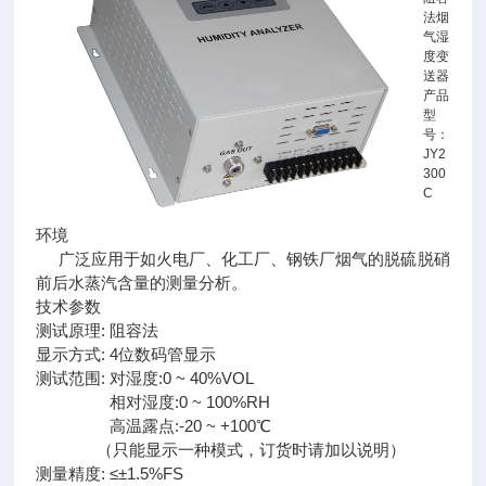
法烟
气湿
度变
送器
产品
型
号：
JY2
300
C
环境
广泛应用于如火电厂、化工厂、钢铁厂烟气的脱硫脱硝
前后水蒸汽含量的测量分析。
技术参数
测试原理: 阻容法
显示方式: 4位数码管显示
测试范围: 对湿度:0 ~ 40%VOL
相对湿度:0 ~ 100%RH
高温露点:-20 ~ +100℃
（只能显示一种模式，订货时请加以说明）
测量精度: ≤±1.5%FS