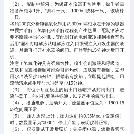
（2）、配制电解液：为保证本仪器正常使用，操作者需
准备蒸馏水1升、*漏斗一只、 1000ml烧杯一只、 玻璃棒
一只。
将约200克分析纯氢氧化钾用约800ml蒸馏水在干净的容器
中搅拌溶解，氢氧化钾溶解过程会产生热量，配制溶液时
要不断搅拌当心外溅，等配制好的电解液冷却到接近室温
后用*漏斗将电解液从电解液注入口缓缓注入到发生器的液
罐，然后再打开补水器的阀门。再静置约15分钟之后再开
机。
注意！氢氧化钾具有强腐蚀性。粉尘会刺激眼和呼吸道；
皮肤和眼直接接触可能会引起灼伤。皮肤若有接触，立即
用水冲洗至少15分钟。眼睛若有接触，立即提起眼睑，用
流动清水或生理盐水冲洗至少15分钟。
（3）、将位于后面板上的输出口压帽拧紧封闭出口，进
液斗盖子上的小孔要保持畅通，以便产生的氧气排出。
（4）、接通电源，启动开关，流量显示值应为：1900-19
99之间属正常。
（5）、压力逐渐上升，压力达到约0.36Mpa（设定值）
时，数显显示为“0000”，停止产氢，表明仪器正常。
（6）、仪器测试正常后联机：先关闭电源，然后将氢气