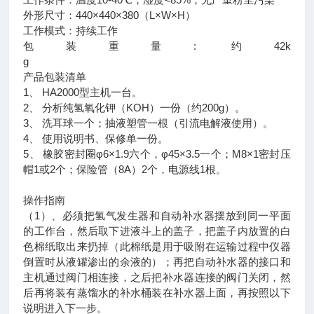
外形尺寸：440×440×380（L×W×H）
工作模式：持续工作
包装重量: 约42k
产品包装清单
1、 HA2000型主机一台。
2、 分析纯氢氧化钾（KOH）一份（约200g）。
3、 洗耳球一个；抽液塑管一根（引流电解液使用）。
4、 使用说明书、保修单一份。
5、 橡胶密封圈φ6×1.9六个，φ45×3.5一个；M8×1密封压
帽1或2个；保险管（8A）2个，电源线1根。
操作指南
（1）、必须把氢气发生器和自动补水器摆放到同一平面
的工作台，然后取下进液斗上的盖子，把盖子内放置的白
色棉纸取出来扔掉（此棉纸是用于吸附在运输过程中仪器
倒置时从液罐渗出的余液的）；再把自动补水器的接口和
主机通过阀门相连接，之后把补水器连接的阀门关闭，然
后再将装有蒸馏水的补水桶装在补水器上面，再按照以下
说明进入下一步。