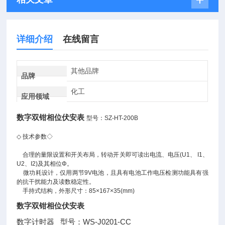
详细介绍
在线留言
其他品牌
品牌
化工
应用领域
数字双钳相位伏安表
型号：SZ-HT-200B
◇ 技术参数◇
合理的量限设置和开关布局，转动开关即可读出电流、电压(U1、 I1、
U2、I2)及其相位Φ。
微功耗设计，仅用两节9V电池，且具有电池工作电压检测功能具有强
的抗干扰能力及读数稳定性。
手持式结构，外形尺寸：85×167×35(mm)
数字双钳相位伏安表
数字计时器 型号：WS-J0201-CC