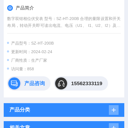
产品简介
数字双钳相位伏安表 型号：SZ-HT-200B 合理的量限设置和开关
布局，转动开关即可读出电流、电压（U1、 I1、U2、I2）及其
相位Φ。
微功耗设计，仅用两节9V电池，且具有电池工作电压检测功能具
产品型号：SZ-HT-200B
有强的抗干扰能力及读数稳定性。
更新时间：2024-02-24
手持式结构，外形尺寸：85×167×35（mm）
厂商性质：生产厂家
访问量：858
产品咨询
15562333119
产品分类
相关文章