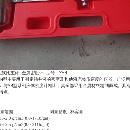
浆比重计 金属密度计 型号：XYM-1
YM型主要用于测定钻井液的密度及其他液态物质密度的仪器。广泛
计与YM型系列液体密度计相比，其全部采用金属材料精制而成。具
特点。
测量范围
测量精度
杯容量
96-2.0 g/cm
3
(8.0-171b/gal)
96-2.5 g/cm
3
(8.0-211b/gal)