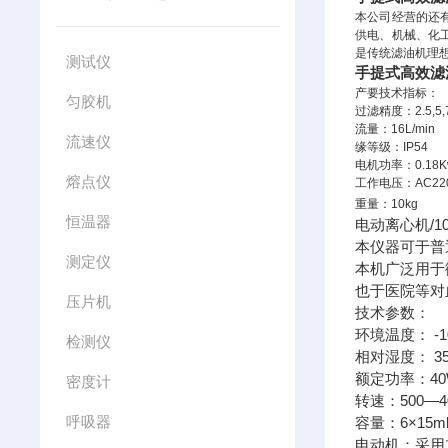
本公司经营的还有
供电、机械、化
是传统滤油机理
测试仪
手提式高效滤
产要技术指标：
匀胶机
过滤精度：2.5,5,7
流量：16L/min
流速仪
缘等级：IP54
电机功率：0.18K
熔点仪
工作电压：AC220
重量：10kg
恒温器
电动离心机/1
本仪器可于普
测定仪
本机广泛用于
也于医院等对
压片机
技术参数：
环境温度： -1
检测仪
相对湿度： 35
额定功率：40
密度计
转速：500—4
呼吸器
容量：6×15m
电动机：采用