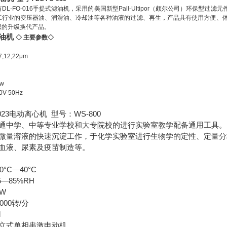
DL-FO-016手提式滤油机，采用的美国新型Pall-Ultipor（颇尔公司）环保
工行业的变压器油、润滑油、冷却油等各种油液的过滤、再生，产品具有使用方便、体积
想的升级换代产品。
油机
◇ 主要参数◇
,12,22μm
w
V 50Hz
023电动离心机 型号：WS-800
通中学、中等专业学校和大专院校的进行实验室教学配备通用工具。
微量溶液的快速沉淀工作，于化学实验室进行生物学的定性、定量分
血液、尿素及疫苗制造等。
0°C—40°C
—85%RH
W
000转/分
l
立式单相串激电动机