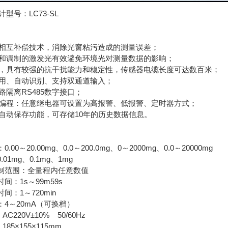
型号：LC73-SL
相互补偿技术，消除光窗粘污造成的测量误差；
和调制的激发光有效避免环境光对测量数据的影响；
，具有较强的抗干扰能力和稳定性，传感器电缆长度可达数百米；
用、自动识别、支持双通道输入；
路隔离RS485数字接口；
编程：任意继电器可设置为高报警、低报警、定时器方式；
自动保存功能，可存储10年的历史数据信息。
.00～20.00mg、0.0～200.0mg、0～2000mg、0.0～20000mg
.01mg、0.1mg、1mg
控制范围：全量程内任意数值
时间：1s～99m59s
时间：1～720min
：4～20mA（可换档）
C220V±10% 50/60Hz
85×155×115mm