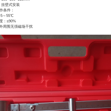
：挂壁式安装
工作条件：
5～55℃
度：≤90%
外周围无强磁场干扰