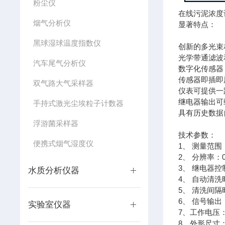
粉尘仪
在线污泥浓度计
烟气分析仪
显著特点：
黑球湿球温度指数仪
创新的多光束
光学带通滤波
汽车尾气分析仪
数字化传感器
传感器即插即
双气路大气采样器
仪表可提供一
继电器输出可
手持式激光尘埃粒子计数器
具有历史数据
浮游菌采样器
技术参数：
便携式烟气湿度仪
1、 测量范围：0
2、 分辨率：0
3、 继电器
水质分析仪器
4、 自动清洗
5、 清洗间隔
6、 信号输出
实验室仪器
7、工作电压：A
8、外形尺寸：1