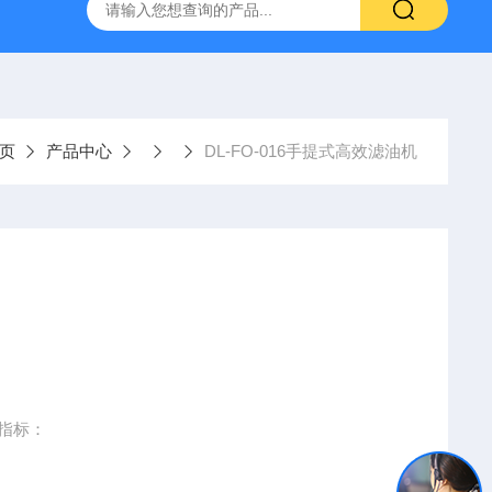
置
CS-300轨道式摇床
JKG-203新型冷原子吸收测汞仪
页
产品中心
DL-FO-016手提式高效滤油机
术指标：